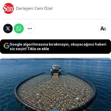
Derleyen: Cem Özel
Google algoritmasına bırakmayın, okuyacağınız haberi
siz seçin! Tıkla ve ekle
Okyanuslarda biriken milyonlarca ton plastik
atıkla mücadele etmek için geliştirilen dev bir
sistem, çevre teknolojileri alanında dikkat çekiyor.
Hollandalı çevre kuruluşu The Ocean Cleanup
tarafından geliştirilen ve 'System 03' adı verilen
yapı, okyanus yüzeyindeki plastikleri toplarken
deniz canlılarını koruyacak şekilde tasarlandı.