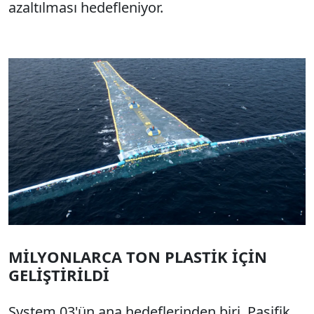
azaltılması hedefleniyor.
MİLYONLARCA TON PLASTİK İÇİN
GELİŞTİRİLDİ
System 03'ün ana hedeflerinden biri, Pasifik