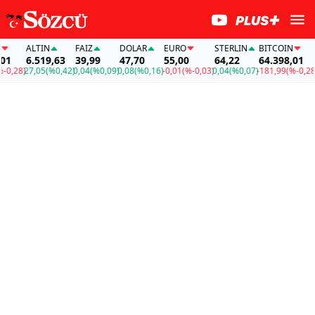
ALTIN
FAİZ
DOLAR
EURO
STERLIN
BITCOIN
AL
6.519,63
39,99
47,70
55,00
64,22
64.398,01
6.
,28)
27,05
(%0,42)
0,04
(%0,09)
0,08
(%0,16)
-0,01
(%-0,03)
0,04
(%0,07)
-181,99
(%-0,28)
27