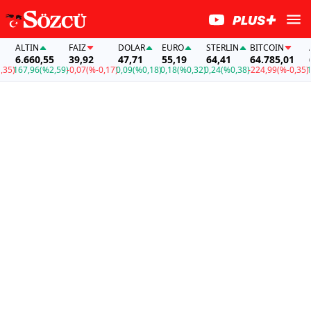
ALTIN
FAİZ
DOLAR
EURO
STERLIN
BITCOIN
AL
6.660,55
39,92
47,71
55,19
64,41
64.785,01
6.
5)
167,96
(%2,59)
-0,07
(%-0,17)
0,09
(%0,18)
0,18
(%0,32)
0,24
(%0,38)
-224,99
(%-0,35)
167