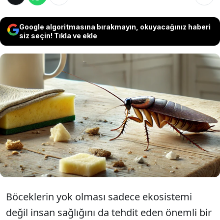
Google algoritmasına bırakmayın, okuyacağınız haberi
siz seçin! Tıkla ve ekle
Böcekler yok olursa ya da sayıları azalırsa
insanlığı ciddi hastalıklar bekliyor.
Öldürdüğümüz böceklerin insan sağlığına
büyük etkileri var. İşte böcekler ölürse
insanları bekleyen hastalıklar
Böceklerin yok olması sadece ekosistemi
değil insan sağlığını da tehdit eden önemli bir