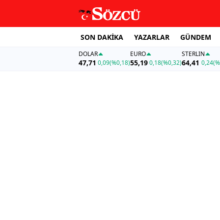
SON DAKİKA
YAZARLAR
GÜNDEM
DOLAR
EURO
STERLIN
47,71
55,19
64,41
0,09
(%0,18)
0,18
(%0,32)
0,24
(%