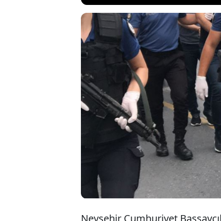
İl Emniyet Mü
bir kişinin so
üzerinden ilet
dolandırıldığı
Nevşehir Cumhuriyet Başsavcılı