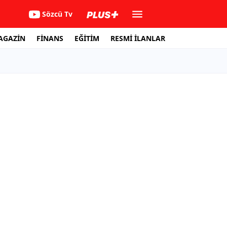
Sözcü Tv
AGAZİN
FİNANS
EĞİTİM
RESMİ İLANLAR