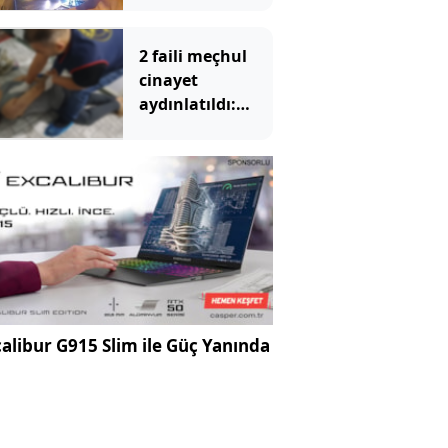
2 faili meçhul
cinayet
aydınlatıldı:
Bakan Gürlek
duyurdu
alibur G915 Slim ile Güç Yanında