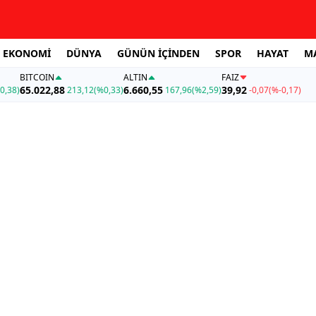
EKONOMİ
DÜNYA
GÜNÜN İÇİNDEN
SPOR
HAYAT
M
BITCOIN
ALTIN
FAİZ
65.022,88
6.660,55
39,92
0,38)
213,12
(%0,33)
167,96
(%2,59)
-0,07
(%-0,17)