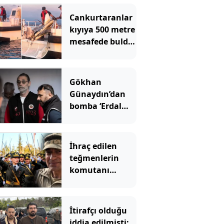
Cankurtaranlar
kıyıya 500 metre
mesafede buldu!
İhbar üzerine
ekipler geldi
Gökhan
Günaydın’dan
bomba ‘Erdal
Beşikçioğlu’
çıkışı
İhraç edilen
teğmenlerin
komutanı
emekliliğe sevk
edildi!
İtirafçı olduğu
iddia edilmişti: