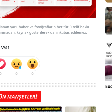
nan yazı, haber ve fotoğrafların her türlü telif hakkı
 alınmadan, kaynak gösterilerek dahi iktibas edilemez.
 ver
Exc
ÜN MANŞETLERİ