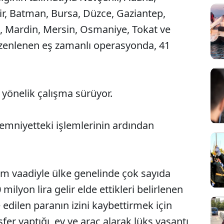
sir, Batman, Bursa, Düzce, Gaziantep,
sa, Mardin, Mersin, Osmaniye, Tokat ve
üzenlenen eş zamanlı operasyonda, 41
 yönelik çalışma sürüyor.
, emniyetteki işlemlerinin ardından
rım vaadiyle ülke genelinde çok sayıda
milyon lira gelir elde ettikleri belirlenen
e edilen paranın izini kaybettirmek için
er yaptığı, ev ve araç alarak lüks yaşantı