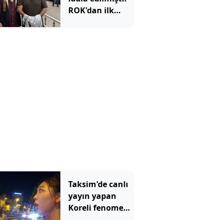
ROK'dan ilk
hamle
Taksim'de canlı
yayın yapan
Koreli fenomene
ahlaksız teklif