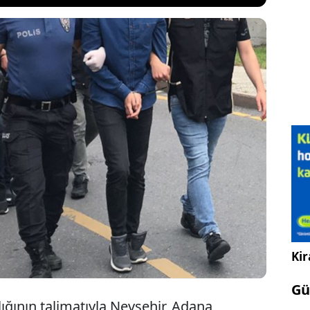
dürlüğü Siber Suçlarla Mücadele Şubesi ekipleri,
syal medya platformunda faizsiz kredi ilanı
işime geçtiği şüphelilerce 1 milyon 255 bin 900 lira
 yönündeki şikayetine ilişkin çalışma başlattı.
Kir
Gü
ğının talimatıyla Nevşehir, Adana,