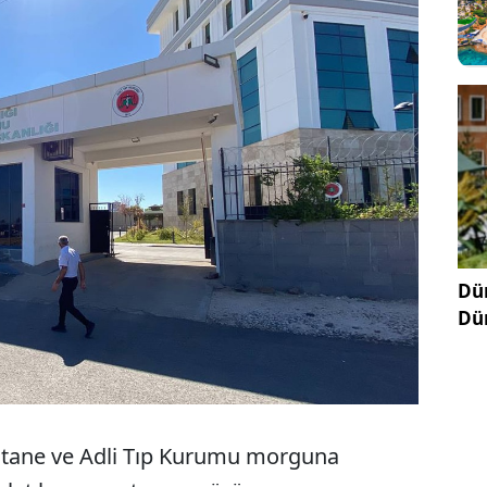
Sesi Aç
Dün
Dü
astane ve Adli Tıp Kurumu morguna