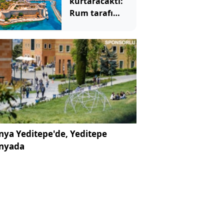
kurtaracaktı:
Rum tarafı
BM'ye rağmen
reddetti
ya Yeditepe'de, Yeditepe
nyada