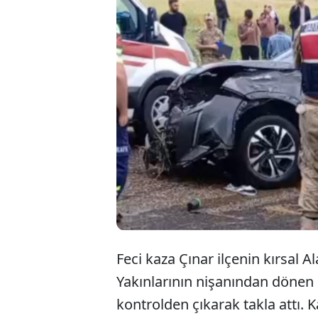
Diyarbakır'
takla attı. 
hayatını kay
kalp krizi g
Feci kaza Çınar ilçenin kırsal 
Yakınlarının nişanından dönen 
kontrolden çıkarak takla attı. 