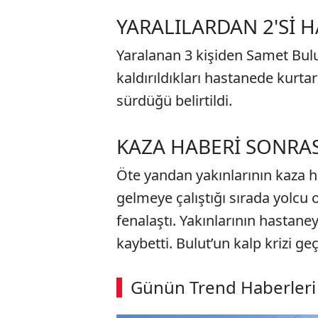
YARALILARDAN 2'Sİ H
Yaralanan 3 kişiden Samet Bulut
kaldırıldıkları hastanede kurtar
sürdüğü belirtildi.
KAZA HABERİ SONRAS
Öte yandan yakınlarının kaza ha
gelmeye çalıştığı sırada yolcu
fenalaştı. Yakınlarının hastane
kaybetti. Bulut’un kalp krizi geç
ABERİ OKU
➜
Günün Trend Haberleri
00:03
/ 02:14