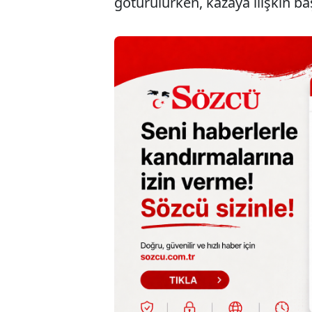
götürülürken, kazaya ilişkin b