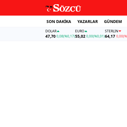
SON DAKİKA
YAZARLAR
GÜNDEM
DOLAR
EURO
STERLIN
47,70
55,02
64,17
0,08
(%0,17)
0,00
(%0,01)
0,00
(%