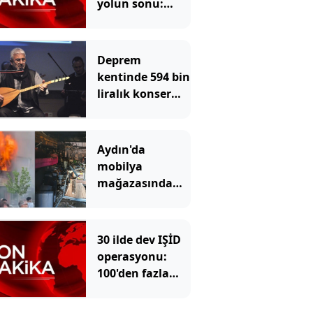
yolun sonu:
Kayyum atandı
Deprem
kentinde 594 bin
liralık konser
faturası
Aydın'da
mobilya
mağazasında
yangın
30 ilde dev IŞİD
operasyonu:
100'den fazla
gözaltı