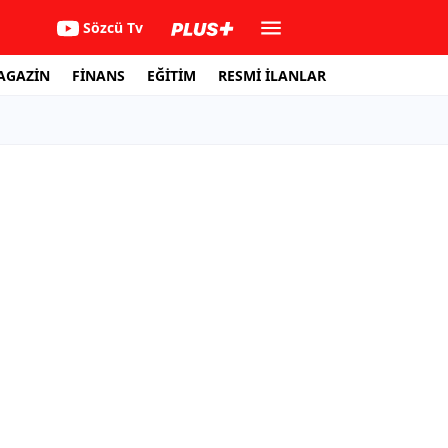
Sözcü Tv
AGAZİN
FİNANS
EĞİTİM
RESMİ İLANLAR