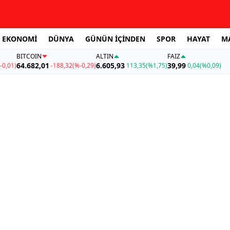
EKONOMİ
DÜNYA
GÜNÜN İÇİNDEN
SPOR
HAYAT
M
BITCOIN
ALTIN
FAİZ
64.682,01
6.605,93
39,99
-0,01)
-188,32
(%-0,29)
113,35
(%1,75)
0,04
(%0,09)