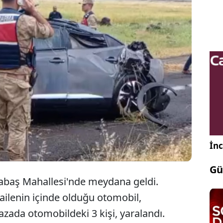
da nişandan dönenlerin içinde olduğu otomobil
Ağır yaralanan 3 kişiden 2'si kaldırıldıkları hastanede
betti. Öte yandan kaza haberini alan bir kişi ise
eçirip hayatını kaybetti.
İnc
Gü
Alabaş Mahallesi'nde meydana geldi.
ailenin içinde olduğu otomobil,
Kazada otomobildeki 3 kişi, yaralandı.