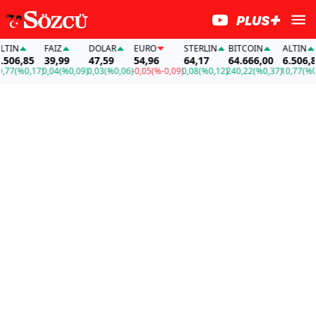
IN
FAİZ
DOLAR
EURO
STERLIN
BITCOIN
ALTIN
06,85
39,99
47,59
54,96
64,17
64.666,00
6.506,85
77
(%0,17)
0,04
(%0,09)
0,03
(%0,06)
-0,05
(%-0,09)
0,08
(%0,12)
240,22
(%0,37)
10,77
(%0,1