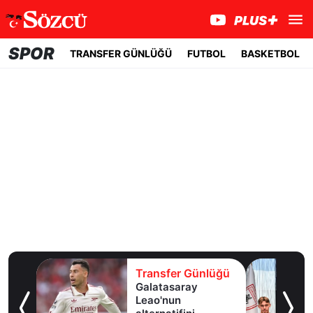
SPOR
TRANSFER GÜNLÜĞÜ
FUTBOL
BASKETBOL
lüğü
Transfer Günlüğü
ldız
Galatasaray
lık
Leao'nun