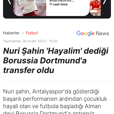
ladı
alternatifini
11 saat önce
Arsenal'de buldu
Haberler
-
Futbol
Yayınlanma :
30 Aralık 2023 - 10:42
Nuri Şahin 'Hayalim' dediği
Borussia Dortmund'a
transfer oldu
Nuri şahin, Antalyaspor'da gösterdiği
başarılı performansın ardından çocukluk
hayali olan ve futbola başladığı Alman
devi Borussia Dortmund'a antrenör