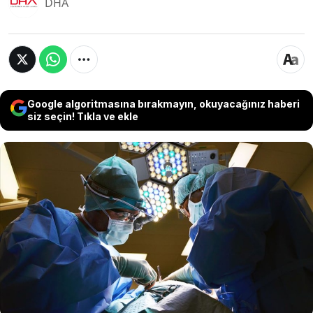
DHA
Google algoritmasına bırakmayın, okuyacağınız haberi
siz seçin! Tıkla ve ekle
Nazilli Kahveciler Odası Başkanı Birol Şenkal,
özel hastanede yapılan yağ aldırma
operasyonunun ardından hayatını kaybetti.
Şenkal'ın ölümüne ilişkin Aydın İl Sağlık
Müdürlüğü, operasyonu gerçekleştiren doktor
ve hastane hakkında adli soruşturma başlattı.