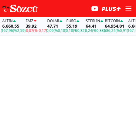
LTIN
FAİZ
DOLAR
EURO
STERLIN
BITCOIN
ALTIN
.660,55
39,92
47,71
55,19
64,41
64.954,01
6.660,
7,96
(%2,59)
-0,07
(%-0,17)
0,09
(%0,18)
0,18
(%0,32)
0,24
(%0,38)
586,24
(%0,91)
167,96
(