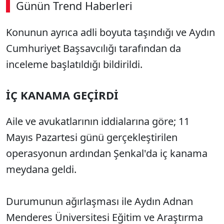
Günün Trend Haberleri
00:02
/ 08:43
Konunun ayrıca adli boyuta taşındığı ve Aydın
Sesi Aç
Cumhuriyet Başsavcılığı tarafından da
inceleme başlatıldığı bildirildi.
İÇ KANAMA GEÇİRDİ
Aile ve avukatlarının iddialarına göre; 11
Mayıs Pazartesi günü gerçekleştirilen
operasyonun ardından Şenkal'da iç kanama
meydana geldi.
Durumunun ağırlaşması ile Aydın Adnan
Menderes Üniversitesi Eğitim ve Araştırma