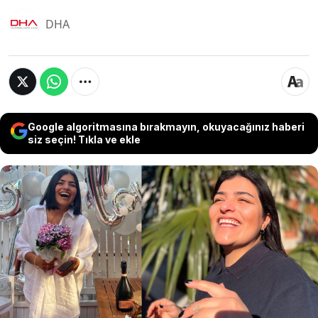
DHA
Google algoritmasına bırakmayın, okuyacağınız haberi
siz seçin! Tıkla ve ekle
İstanbul'da yaşayan 32 yaşındaki anaokulu
öğretmeni Buse Berfi Yılmaz iddiaya göre 7 aydır
birlikte olduğu erkek arkadaşı tarafından
öldüresiye darbedildi. Erkek arkadaşı tarafından
yere düştü diyerek hastaneye getirilen Yılmaz,
yoğun bakıma alındı. Gözaltına alınan erkek
arkadaş ise serbest bırakıldı.