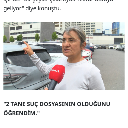
geliyor" diye konuştu.
"2 TANE SUÇ DOSYASININ OLDUĞUNU
ÖĞRENDİM."