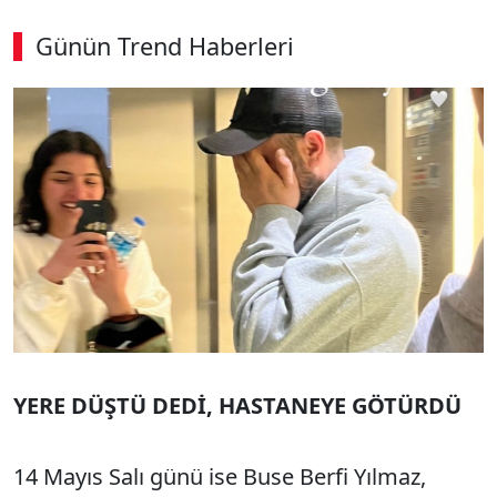
Günün Trend Haberleri
00:04
/ 02:14
Sesi Aç
YERE DÜŞTÜ DEDİ, HASTANEYE GÖTÜRDÜ
14 Mayıs Salı günü ise Buse Berfi Yılmaz,