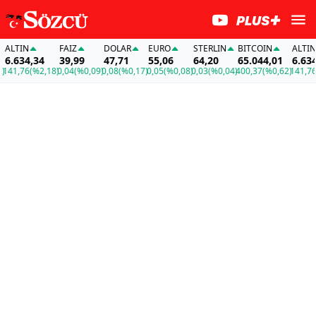
FAİZ
DOLAR
EURO
STERLIN
BITCOIN
ALTIN
,34
39,99
47,71
55,06
64,20
65.044,01
6.634,34
(%2,18)
0,04
(%0,09)
0,08
(%0,17)
0,05
(%0,08)
0,03
(%0,04)
400,37
(%0,62)
141,76
(%2,18