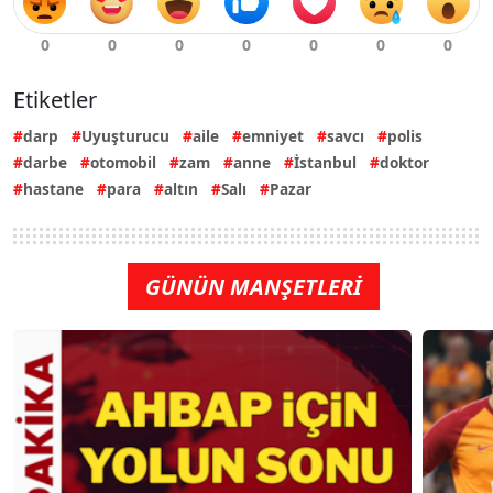
Etiketler
darp
Uyuşturucu
aile
emniyet
savcı
polis
darbe
otomobil
zam
anne
İstanbul
doktor
hastane
para
altın
Salı
Pazar
GÜNÜN MANŞETLERİ