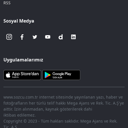
RSS
Sosyal Medya
Uygulamalarımız
www.sozcu.com.tr internet sitesinde yayınlanan yazı, haber ve
fotoğrafların her türlü telif hakkı Mega Ajans ve Rek. Tic. A.Ş'ye
aittir. İzin alınmadan, kaynak gösterilerek dahi
iktibas edilemez.
Copyright © 2023 - Tüm hakları saklıdır. Mega Ajans ve Rek.
Tic. A.Ş.