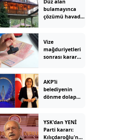
Düz alan
bulamayınca
çözümü havada
buldu: Yol
üzerine lüks
villa yaptı
Vize
mağduriyetleri
sonrası karar
verildi: 3 aylık
yasak geldi
AKP’li
belediyenin
dönme dolap
tartışması:
“Kamu kaynağı
yok” dediler,
YSK'dan YENİ
ihaleyi kendi
Parti kararı:
şirketine
Kılıçdaroğlu'nun