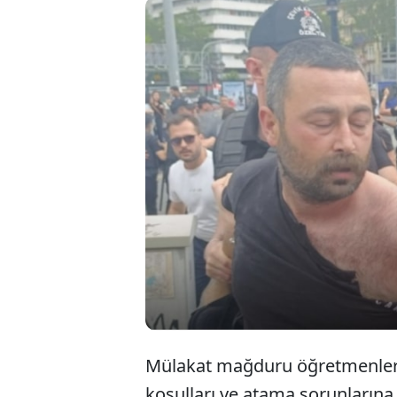
Ankara’
sesimiz
Ancak po
engelled
Mülakat mağduru öğretmenleri
koşulları ve atama sorunları