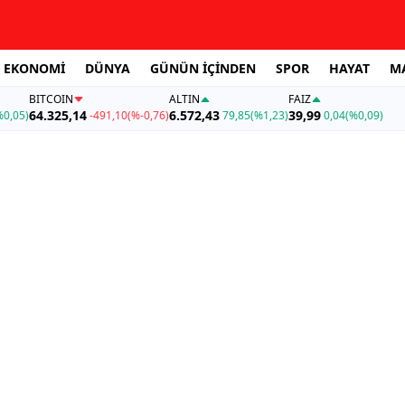
EKONOMİ
DÜNYA
GÜNÜN İÇİNDEN
SPOR
HAYAT
M
BITCOIN
ALTIN
FAİZ
64.325,14
6.572,43
39,99
%0,05)
-491,10
(%-0,76)
79,85
(%1,23)
0,04
(%0,09)