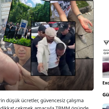
da öğretmenler ‘Geçinemiyoruz, atanamıyoruz,
i duyuramıyoruz’ diyerek Meclis’e yürümek istedi.
lis öğretmenleri gazla, kalkanla, gözaltılarla
i.
Exc
Gü
n düşük ücretler, güvencesiz çalışma
na dikkat çekmek amacıyla TBMM önünde