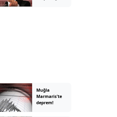
verdiler
her istediği
oluyordu, en
istemediği
başına geldi
Muğla
Marmaris'te
deprem!