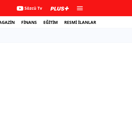
Sözcü Tv
AGAZİN
FİNANS
EĞİTİM
RESMİ İLANLAR