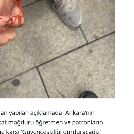
an yapılan açıklamada “Ankara’nın
akat mağduru öğretmen ve patronların
ne karşı ‘Güvencesizliği durduracağız’