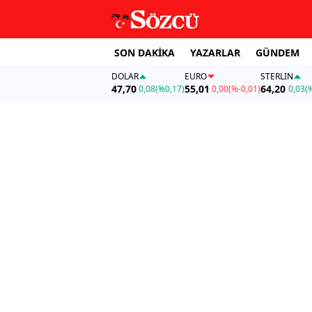
SON DAKİKA
YAZARLAR
GÜNDEM
DOLAR
EURO
STERLIN
47,70
55,01
64,20
0,08
(%0,17)
0,00
(%-0,01)
0,03
(