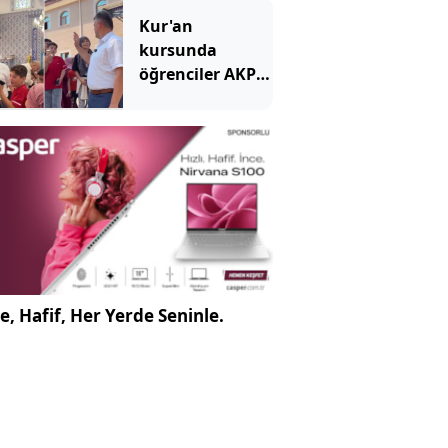
Kur'an
kursunda
öğrenciler AKP'li
siyasetçilerin en
sevmediği grubu
istedi
e, Hafif, Her Yerde Seninle.