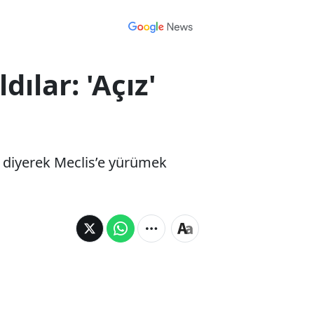
ılar: 'Açız'
 diyerek Meclis’e yürümek