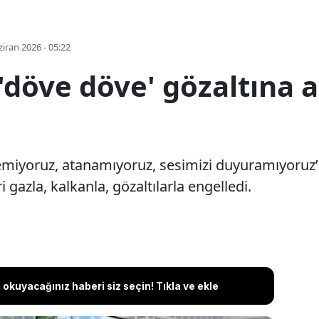
iran 2026 - 05:22
döve döve' gözaltına ald
miyoruz, atanamıyoruz, sesimizi duyuramıyoruz’
 gazla, kalkanla, gözaltılarla engelledi.
okuyacağınız haberi siz seçin! Tıkla ve ekle