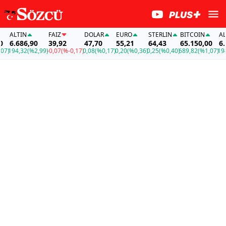
IN
FAİZ
DOLAR
EURO
STERLIN
BITCOIN
ALTIN
86,90
39,92
47,70
55,21
64,43
65.150,00
6.686,90
32
(%2,99)
-0,07
(%-0,17)
0,08
(%0,17)
0,20
(%0,36)
0,25
(%0,40)
689,82
(%1,07)
194,32
(%2