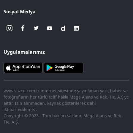
Sosyal Medya
Uygulamalarımız
www.sozcu.com.tr internet sitesinde yayınlanan yazı, haber ve
fotoğrafların her türlü telif hakkı Mega Ajans ve Rek. Tic. A.Ş'ye
aittir. İzin alınmadan, kaynak gösterilerek dahi
iktibas edilemez.
Copyright © 2023 - Tüm hakları saklıdır. Mega Ajans ve Rek.
Tic. A.Ş.