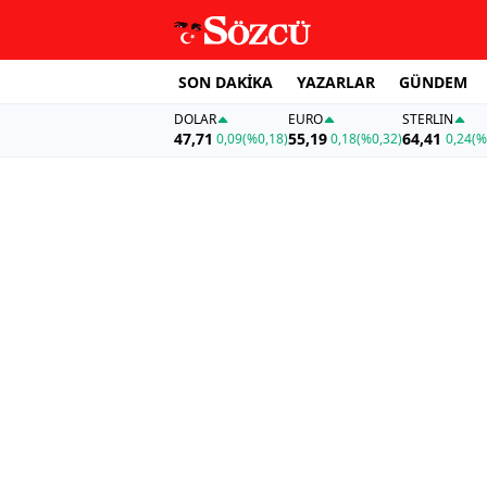
SON DAKİKA
YAZARLAR
GÜNDEM
DOLAR
EURO
STERLIN
47,71
55,19
64,41
0,09
(%0,18)
0,18
(%0,32)
0,24
(%