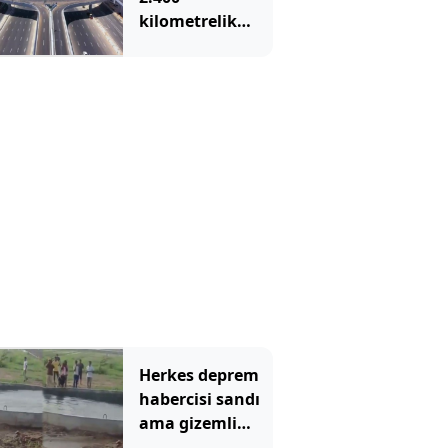
kilometrelik
otoyol inşa
ettiler: 60 yıldır
bitiremiyorlar
Herkes deprem
habercisi sandı
ama gizemli
kuyunun sırrı