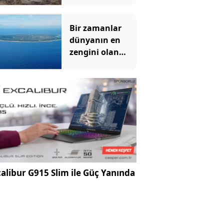
açığa çıktı
Bir zamanlar
dünyanın en
zengini olan
ülke şimdi 5
milyona
vatandaşlık
satıyor
alibur G915 Slim ile Güç Yanında