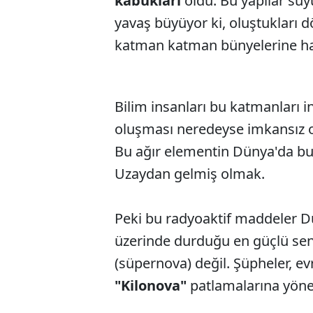
kabukları
oldu. Bu yapılar suy
yavaş büyüyor ki, oluştukları 
katman katman bünyelerine ha
Bilim insanları bu katmanları i
oluşması neredeyse imkansız 
Bu ağır elementin Dünya'da bul
Uzaydan gelmiş olmak.
Peki bu radyoaktif maddeler Dü
üzerinde durduğu en güçlü sena
(süpernova) değil. Şüpheler, evr
"Kilonova"
patlamalarına yönel