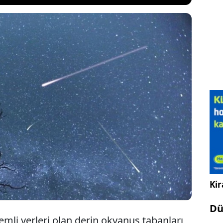
a yapılan çalışmalar uzay kökenli bir maddenin
adı. Okyanusun dibine ortaya çıkarılan bu izotop
e yapıldığında ise izotopun kökeni uzay olarak
 dışından gelen izotop üzerinde detaylı incelemeler
fından başlatıldı.
Kir
Dü
mli yerleri olan derin okyanus tabanları,