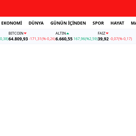
EKONOMİ
DÜNYA
GÜNÜN İÇİNDEN
SPOR
HAYAT
M
BITCOIN
ALTIN
FAİZ
64.809,93
6.660,55
39,92
0,38)
-171,31
(%-0,26)
167,96
(%2,59)
-0,07
(%-0,17)