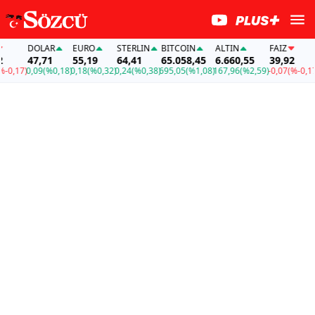
DOLAR
EURO
STERLIN
BITCOIN
ALTIN
FAİZ
D
47,71
55,19
64,41
65.058,45
6.660,55
39,92
4
0,17)
0,09
(%0,18)
0,18
(%0,32)
0,24
(%0,38)
695,05
(%1,08)
167,96
(%2,59)
-0,07
(%-0,17)
0