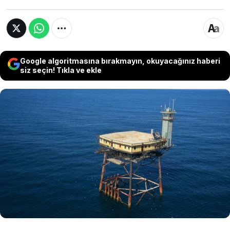
Google algoritmasına bırakmayın, okuyacağınız haberi
siz seçin! Tıkla ve ekle
Okyanusun ortasına dikilen yapının otele
çevrilmesiyle birlikte, adrenalin severlerin
uğrak noktası haline gelen bölge görenleri
hayrete düşürüyor. Karaya herhangi bir
bağlantısı olmayan yapının kaderi 2010 yılında
değişti.