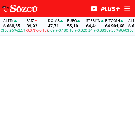
LTIN
FAİZ
DOLAR
EURO
STERLIN
BITCOIN
ALTIN
.660,55
39,92
47,71
55,19
64,41
64.991,68
6.660
67,96
(%2,59)
-0,07
(%-0,17)
0,09
(%0,18)
0,18
(%0,32)
0,24
(%0,38)
389,33
(%0,60)
167,96