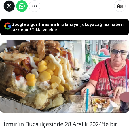
Google algoritmasına bırakmayın, okuyacağınız haberi
siz seçin! Tıkla ve ekle
İzmir'in Buca ilçesinde 2024 yılında yedikleri
kumpir sonrası salmonella bakterisinden
zehirlenerek hayatını kaybeden Servet Polat'ın
çocukları, mahkemenin hükmettiği 50'şer bin
liralık manevi tazminat kararını az bularak üst
mahkemeye taşıma kararı aldı.
İzmir'in Buca ilçesinde 28 Aralık 2024'te bir