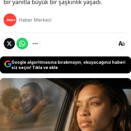
bir yanıtla büyük bir şaşkınlık yaşadı.
Haber Merkezi
Google algoritmasına bırakmayın, okuyacağınız haberi
siz seçin! Tıkla ve ekle
ABD'nin Arkansas eyaletinde yaşayan Chastity
Patterson, 2015 yılında trafik kazasında hayatını
kaybeden babasının telefon numarasına yıllarca
mesaj göndermeye devam etti. Babasına
duyduğu özlemi her fırsatta mesajlarla dile
getiren genç kadın, dört yıl sonra gelen