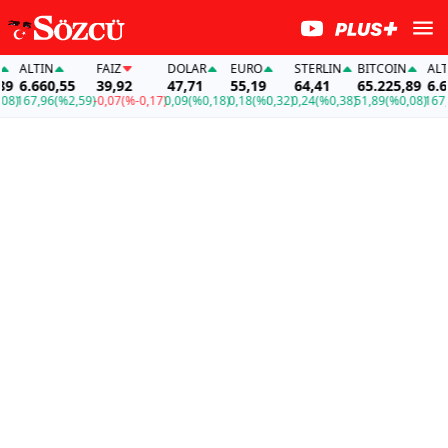
ALTIN
FAİZ
DOLAR
EURO
STERLIN
BITCOIN
ALTIN
6.660,55
39,92
47,71
55,19
64,41
65.225,89
6.660
)
167,96
(%2,59)
-0,07
(%-0,17)
0,09
(%0,18)
0,18
(%0,32)
0,24
(%0,38)
51,89
(%0,08)
167,96