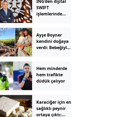
ING’den dijital
SWIFT
işlemlerinde
masrafsız
dönem
Ayşe Boyner
kendini doğaya
verdi: Bebeğiyle
bahçede meyve
topladı
Hem minderde
hem trafikte
düdük çalıyor
Karaciğer için en
sağlıklı peynir
ortaya çıktı: