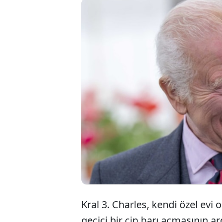
K
h
b
Kral 3. Charles, kendi özel ev
geçici bir cin barı açmasının a