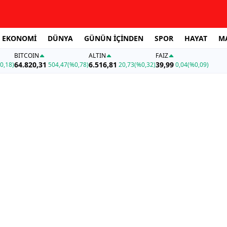
EKONOMİ
DÜNYA
GÜNÜN İÇİNDEN
SPOR
HAYAT
M
BITCOIN
ALTIN
FAİZ
64.820,31
6.516,81
39,99
0,18)
504,47
(%0,78)
20,73
(%0,32)
0,04
(%0,09)