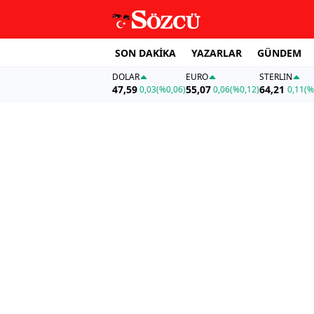
SON DAKİKA
YAZARLAR
GÜNDEM
DOLAR
EURO
STERLIN
47,59
55,07
64,21
0,03
(%0,06)
0,06
(%0,12)
0,11
(%