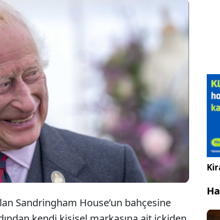
anser hastalığı ilerlediği için cenaze hazırlıklarını
ızlandırdığı söylenen İngiltere Kralı 3. Charles’tan
eklenmedik bir hamle geldi.
Kir
Ha
i olan Sandringham House’un bahçesine
rdından kendi kişisel markasına ait içkiden