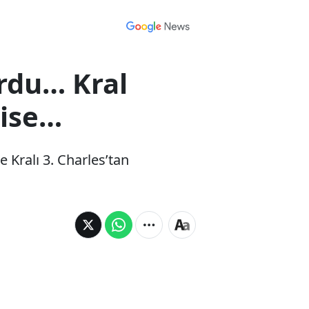
rdu… Kral
 ise…
e Kralı 3. Charles’tan