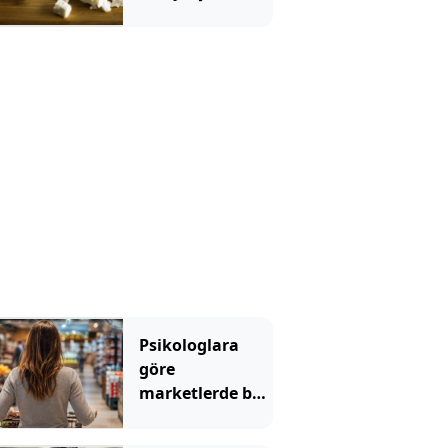
Ezine veya
tulum değil
Psikologlara
göre
marketlerde bu
yüzden müzik
çalıyormuş