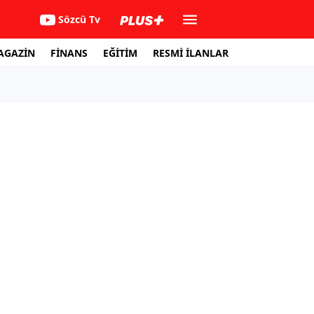
Sözcü Tv
AGAZİN
FİNANS
EĞİTİM
RESMİ İLANLAR