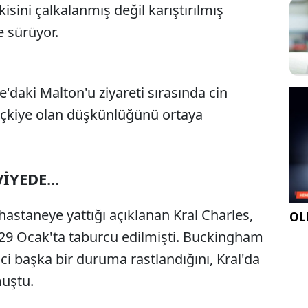
çkisini çalkalanmış değil karıştırılmış
e sürüyor.
e'daki Malton'u ziyareti sırasında cin
içkiye olan düşkünlüğünü ortaya
İYEDE...
hastaneye yattığı açıklanan Kral Charles,
OLE
 29 Ocak'ta taburcu edilmişti. Buckingham
ici başka bir duruma rastlandığını, Kral'da
muştu.