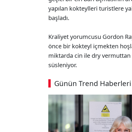
yapılan kokteylleri turistlere y
başladı.
Kraliyet yorumcusu Gordon Ra
önce bir kokteyl içmekten hoşland
miktarda cin ile dry vermuttan
süsleniyor.
ABERİ OKU
➜
Günün Trend Haberleri
SÖZCÜ SON DAKİKA