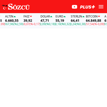
ALTIN
FAİZ
DOLAR
EURO
STERLIN
BITCOIN
ALTIN
6.660,55
39,92
47,71
55,19
64,41
64.849,88
6.660
67,96
(%2,59)
-0,07
(%-0,17)
0,09
(%0,18)
0,18
(%0,32)
0,24
(%0,38)
-57,54
(%-0,09)
167,96