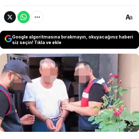
Google algoritmasına bırakmayın, okuyacağınız haberi
siz seçin! Tıkla ve ekle
Diyarbakır'da, 31 Mart Mahalli İdareler Genel
Seçimleri’nde oy verme işlemi sırasında çıkan
silahlı, taşlı ve sopalı kavgada öldürülen Emin
Çelik (44) cinayetiyle ile ilgili aranan
şüphelilerden N.B., jandarmanın düzenlediği
operasyonda yakalandı.