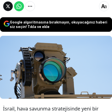
Google algoritmasına bırakmayın, okuyacağınız haberi
siz seçin! Tıkla ve ekle
İsrail hava savunmasında lazer dönemine
geçiyor. Savaş uçakları ve helikopterlere
entegre edilecek lazer sayesinde Demir
Kubbe'nin maliyetinin düşürülmesi
planlanıyor.
İsrail, hava savunma stratejisinde yeni bir