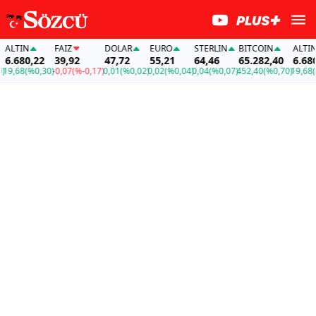
LTIN
FAİZ
DOLAR
EURO
STERLIN
BITCOIN
ALTIN
.680,22
39,92
47,72
55,21
64,46
65.282,40
6.680,
9,68
(%0,30)
-0,07
(%-0,17)
0,01
(%0,02)
0,02
(%0,04)
0,04
(%0,07)
452,40
(%0,70)
19,68
(%0