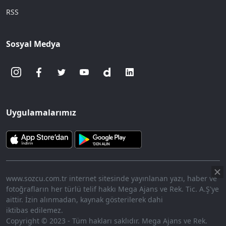
RSS
Sosyal Medya
Uygulamalarımız
www.sozcu.com.tr internet sitesinde yayınlanan yazı, haber ve
fotoğrafların her türlü telif hakkı Mega Ajans ve Rek. Tic. A.Ş'ye
aittir. İzin alınmadan, kaynak gösterilerek dahi
iktibas edilemez.
Copyright © 2023 - Tüm hakları saklıdır. Mega Ajans ve Rek.