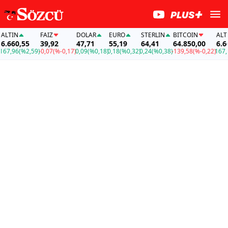
LTIN
FAİZ
DOLAR
EURO
STERLIN
BITCOIN
ALTIN
.660,55
39,92
47,71
55,19
64,41
64.850,00
6.660
7,96
(%2,59)
-0,07
(%-0,17)
0,09
(%0,18)
0,18
(%0,32)
0,24
(%0,38)
-139,58
(%-0,22)
167,9