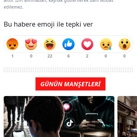
aittir. İzin alınmadan, kaynak gösterilerek dahi iktibas
edilemez.
Bu habere emoji ile tepki ver
GÜNÜN MANŞETLERİ