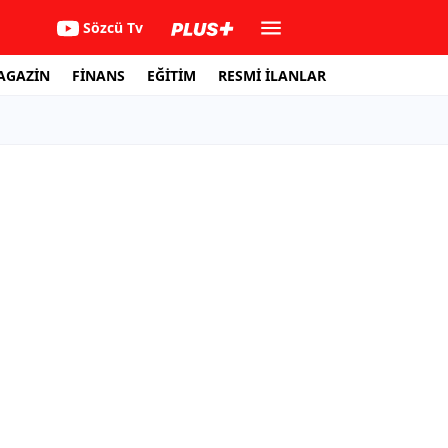
Sözcü Tv
AGAZİN
FİNANS
EĞİTİM
RESMİ İLANLAR