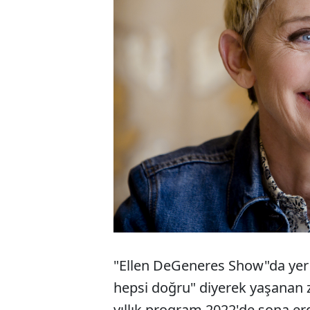
"Ellen DeGeneres Show"da yer 
hepsi doğru" diyerek yaşanan zeh
yıllık program 2022'de sona erd