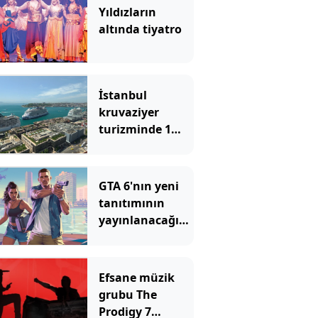
Yıldızların
altında tiyatro
İstanbul
kruvaziyer
turizminde 1
milyon yolcu
hedefine
ilerliyor
GTA 6'nın yeni
tanıtımının
yayınlanacağı
platformu
duyan herkes
şaşıyor
Efsane müzik
grubu The
Prodigy 7