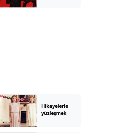
Ağustos’ta
İstanbul’da
Hikayelerle
yüzleşmek