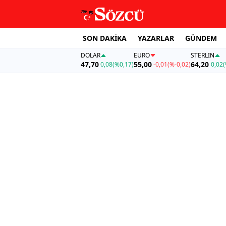
SON DAKİKA
YAZARLAR
GÜNDEM
DOLAR
EURO
STERLIN
47,70
55,00
64,20
0,08
(%0,17)
-0,01
(%-0,02)
0,02
(