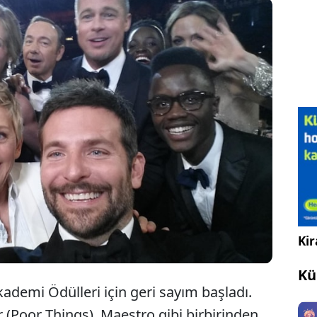
l önce çekilen bu selfie bir anda tüm dünyanın en
konuştuğu fotoğraflardan biri olmuştu. Oysa kimse
 bir lanet yaydığının farkında değildi...
Kir
Kü
Akademi Ödülleri için geri sayım başladı.
 (Poor Things), Maestro gibi birbirinden