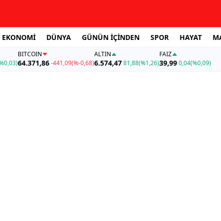
EKONOMİ
DÜNYA
GÜNÜN İÇİNDEN
SPOR
HAYAT
M
BITCOIN
ALTIN
FAİZ
64.371,86
6.574,47
39,99
%0,03)
-441,09
(%-0,68)
81,88
(%1,26)
0,04
(%0,09)