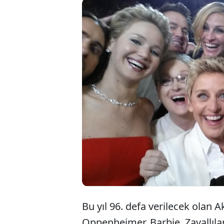
10 yı
çok 
nasıl
Bu yıl 96. defa verilecek olan 
Oppenheimer, Barbie, Zavallılar