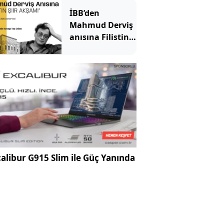
İBB’den
Mahmud Derviş
anısına Filistin
Şiir akşamı
alibur G915 Slim ile Güç Yanında