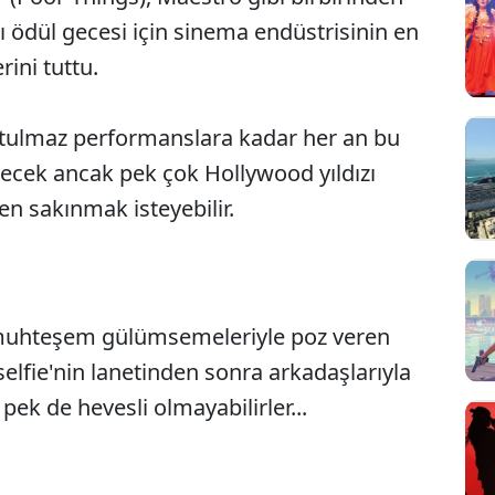
ğı ödül gecesi için sinema endüstrisinin en
rini tuttu.
utulmaz performanslara kadar her an bu
ilecek ancak pek çok Hollywood yıldızı
den sakınmak isteyebilir.
muhteşem gülümsemeleriyle poz veren
r selfie'nin lanetinden sonra arkadaşlarıyla
ek de hevesli olmayabilirler...