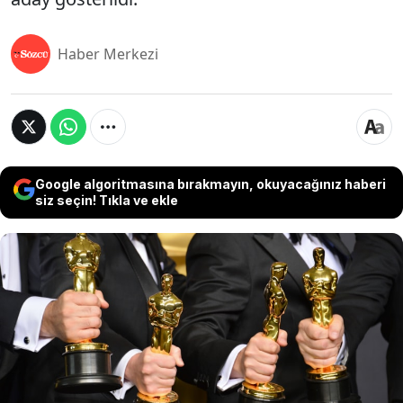
Haber Merkezi
Google algoritmasına bırakmayın, okuyacağınız haberi
siz seçin! Tıkla ve ekle
Sinema dünyasının en prestijli ödül töreni olan
Oscar için geri sayım başladı. Bu yıl 96.'sı
düzenlenecek olan Oscar ödül töreni 10 Mart Pazar
gününü 11 Mart Pazartesiye bağlayan gece
Disney+'ta yayınlanacak, kırmızı halı geçiti 01.30
ödül töreni ise 02.00'de başlayacak. Oscar adayları
filmler 24 ayrı kategoride yarışacak olup,