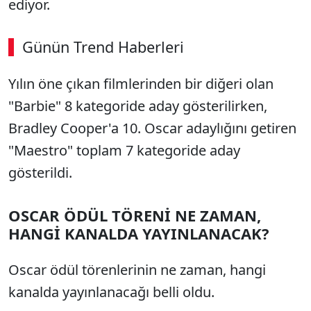
ediyor.
Günün Trend Haberleri
00:04
/ 02:14
Yılın öne çıkan filmlerinden bir diğeri olan
Sesi Aç
"Barbie" 8 kategoride aday gösterilirken,
Bradley Cooper'a 10. Oscar adaylığını getiren
"Maestro" toplam 7 kategoride aday
gösterildi.
OSCAR ÖDÜL TÖRENİ NE ZAMAN,
HANGİ KANALDA YAYINLANACAK?
Oscar ödül törenlerinin ne zaman, hangi
kanalda yayınlanacağı belli oldu.