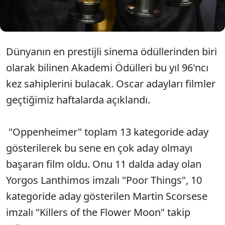
Oppenheimer, En İyi Film ve En İyi Yönetmen dahil
13 dalda aday gösterildi.
Dünyanın en prestijli sinema ödüllerinden biri
olarak bilinen Akademi Ödülleri bu yıl 96'ncı
kez sahiplerini bulacak. Oscar adayları filmler
geçtiğimiz haftalarda açıklandı.
"Oppenheimer" toplam 13 kategoride aday
gösterilerek bu sene en çok aday olmayı
başaran film oldu. Onu 11 dalda aday olan
Yorgos Lanthimos imzalı "Poor Things", 10
kategoride aday gösterilen Martin Scorsese
imzalı "Killers of the Flower Moon" takip