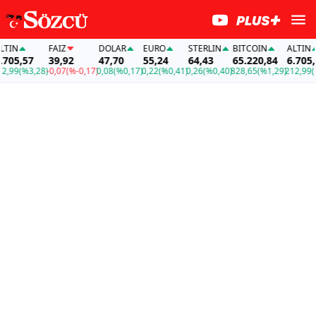
FAİZ
DOLAR
EURO
STERLIN
BITCOIN
ALTIN
,57
39,92
47,70
55,24
64,43
65.220,84
6.705,57
(%3,28)
-0,07
(%-0,17)
0,08
(%0,17)
0,22
(%0,41)
0,26
(%0,40)
828,65
(%1,29)
212,99
(%3,2