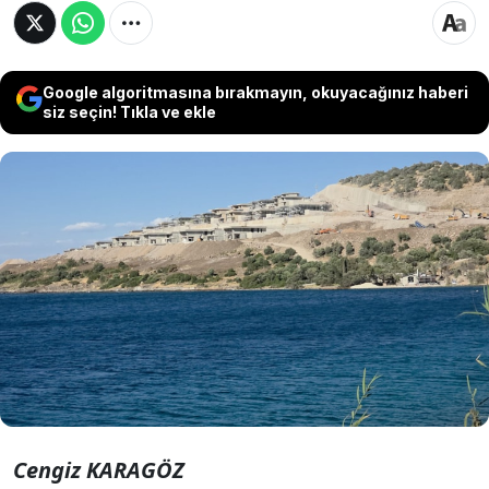
Google algoritmasına bırakmayın, okuyacağınız haberi
siz seçin! Tıkla ve ekle
Osmanlı döneminden beri bölgedeki
vatandaşların tarım yaptığı Cennet Koyu’ndaki
araziyi, iktidar Cengiz Holding’e verdi. Önce
Hazine’ye devredilen araziler dönüp dolaşıp
Mehmet Cengiz’in sahibi olduğu Cengiz
Holding’in mülkiyetine geçti.
Cengiz KARAGÖZ