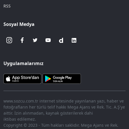
RSS
Sosyal Medya
Uygulamalarımız
www.sozcu.com.tr internet sitesinde yayınlanan yazı, haber ve
fotoğrafların her türlü telif hakkı Mega Ajans ve Rek. Tic. A.Ş'ye
aittir. İzin alınmadan, kaynak gösterilerek dahi
iktibas edilemez.
Copyright © 2023 - Tüm hakları saklıdır. Mega Ajans ve Rek.