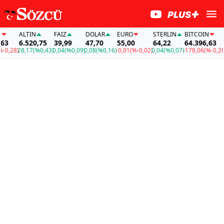
ALTIN
FAİZ
DOLAR
EURO
STERLIN
BITCOIN
A
3
6.520,75
39,99
47,70
55,00
64,22
64.396,63
6
,28)
28,17
(%0,43)
0,04
(%0,09)
0,08
(%0,16)
-0,01
(%-0,02)
0,04
(%0,07)
-178,06
(%-0,28)
28