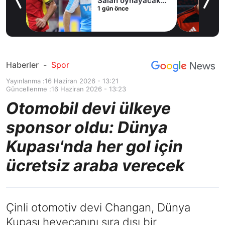
Salah oynayacak
1 gün önce
an
mı?
Haberler
-
Spor
Yayınlanma :
16 Haziran 2026 - 13:21
Güncellenme :
16 Haziran 2026 - 13:23
Otomobil devi ülkeye
sponsor oldu: Dünya
Kupası'nda her gol için
ücretsiz araba verecek
Çinli otomotiv devi Changan, Dünya
Kupası heyecanını sıra dışı bir