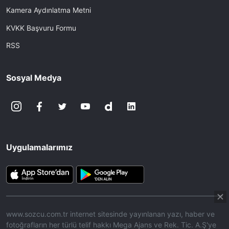
Kamera Aydınlatma Metni
KVKK Başvuru Formu
RSS
Sosyal Medya
Uygulamalarımız
www.sozcu.com.tr internet sitesinde yayınlanan yazı, haber ve
fotoğrafların her türlü telif hakkı Mega Ajans ve Rek. Tic. A.Ş'ye