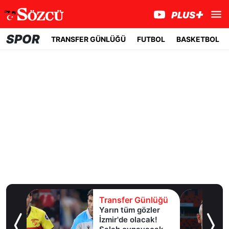
SPOR
TRANSFER GÜNLÜĞÜ
FUTBOL
BASKETBOL
lüğü
Transfer Günlüğü
Yarın tüm gözler
esi!
İzmir'de olacak!