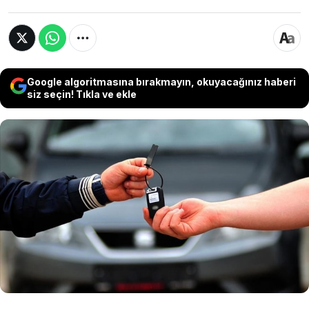
Google algoritmasına bırakmayın, okuyacağınız haberi
siz seçin! Tıkla ve ekle
Piyasadaki durgunluk ve küresel ekonomik
belirsizlikler, otomobil devlerini radikal kararlar
almaya itti. Satışlardaki daralmanın ardından
Mayıs ayında zam yapmama kararı alan
markalar, güncel fiyat listelerini paylaştı. İşte en
ucuz sıfır otomobillerin tam listesi.