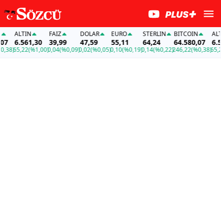
ALTIN
FAİZ
DOLAR
EURO
STERLIN
BITCOIN
ALTIN
6.561,30
39,99
47,59
55,11
64,24
64.580,07
6.561
8)
65,22
(%1,00)
0,04
(%0,09)
0,02
(%0,05)
0,10
(%0,19)
0,14
(%0,22)
246,22
(%0,38)
65,22
(