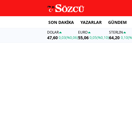
SON DAKİKA
YAZARLAR
GÜNDEM
DOLAR
EURO
STERLIN
47,60
55,06
64,20
0,03
(%0,06)
0,05
(%0,10)
0,10
(%