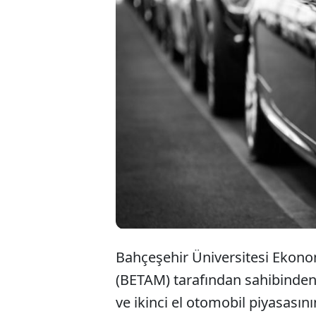
BET
2024
göre
Bahçeşehir Üniversitesi Ekono
(BETAM) tarafından sahibinden
ve ikinci el otomobil piyasası