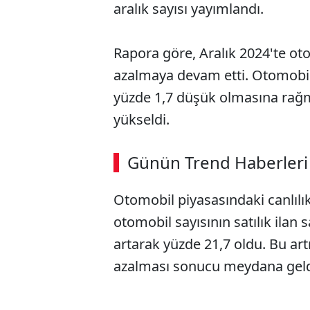
aralık sayısı yayımlandı.
Rapora göre, Aralık 2024'te oto
azalmaya devam etti. Otomobil 
yüzde 1,7 düşük olmasına rağm
yükseldi.
ABERİ OKU
➜
Günün Trend Haberleri
Otomobil piyasasındaki canlılık
SÖZCÜ SON DAKİKA
otomobil sayısının satılık ilan 
artarak yüzde 21,7 oldu. Bu artı
azalması sonucu meydana geld