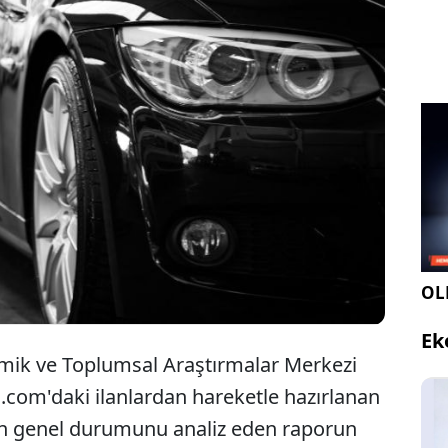
AM tarafından hazırlanan rapora göre Aralık
'te otomobilde ortalama fiyatlar arttı. Rapora
, otomobile olan talepte de düşüş yaşandı.
OLE
Ek
mik ve Toplumsal Araştırmalar Merkezi
.com'daki ilanlardan hareketle hazırlanan
nın genel durumunu analiz eden raporun