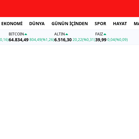
EKONOMİ
DÜNYA
GÜNÜN İÇİNDEN
SPOR
HAYAT
M
BITCOIN
ALTIN
FAİZ
64.834,49
6.516,30
39,99
0,16)
804,49
(%1,26)
20,22
(%0,31)
0,04
(%0,09)