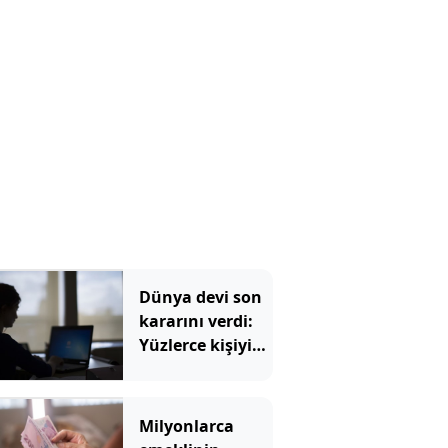
çekiliyor
Dünya devi son
kararını verdi:
Yüzlerce kişiyi
işten çıkaracak
Milyonlarca