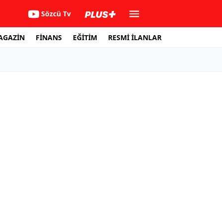
Sözcü Tv
AGAZİN
FİNANS
EĞİTİM
RESMİ İLANLAR