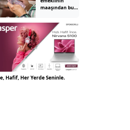
emeklinin
maaşından bu
parayı
kesecekler:
Tutar belli oldu
e, Hafif, Her Yerde Seninle.