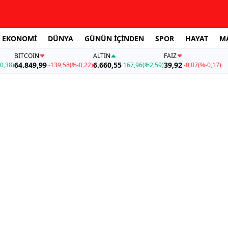
EKONOMİ
DÜNYA
GÜNÜN İÇİNDEN
SPOR
HAYAT
M
BITCOIN
ALTIN
FAİZ
64.849,99
6.660,55
39,92
0,38)
-139,58
(%-0,22)
167,96
(%2,59)
-0,07
(%-0,17)