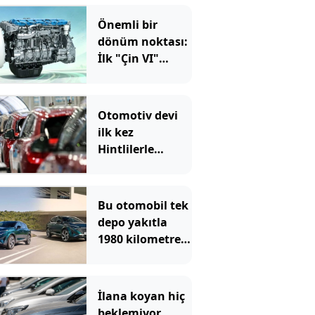
Önemli bir
dönüm noktası:
İlk "Çin VI"
motoru
onaylandı
Otomotiv devi
ilk kez
Hintlilerle
anlaştı
Bu otomobil tek
depo yakıtla
1980 kilometre
gitti: Rekoru
sağlayan şey ilk
akla gelen
İlana koyan hiç
olmadı
beklemiyor,