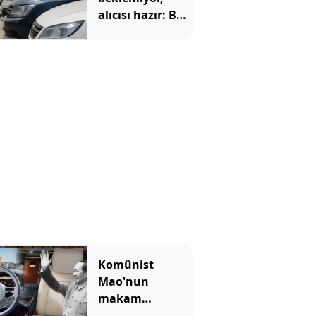
alıcısı hazır: Bu
20 otomobil
kapış kapış
gidiyor
Komünist
Mao'nun
makam
aracıydı, bugün