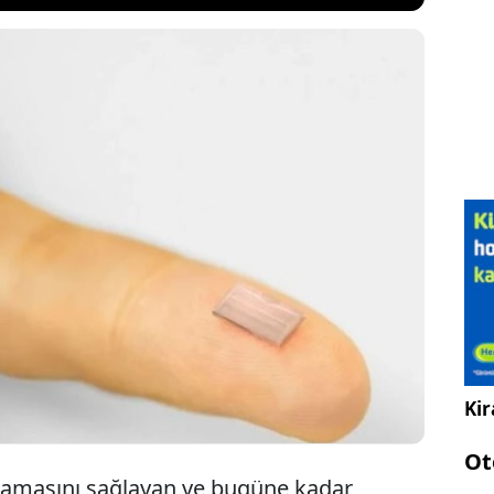
ründe elektrikli araçların piyasa hacminin
mek, aynı zamanda bu araçların da pek çok farklı
ağı demek oluyor. Elektrikli araçlar için geliştirilen
bir tanesi ise ilgi çekici azı yenilikler vaat ediyor.
Kir
Ot
lamasını sağlayan ve bugüne kadar