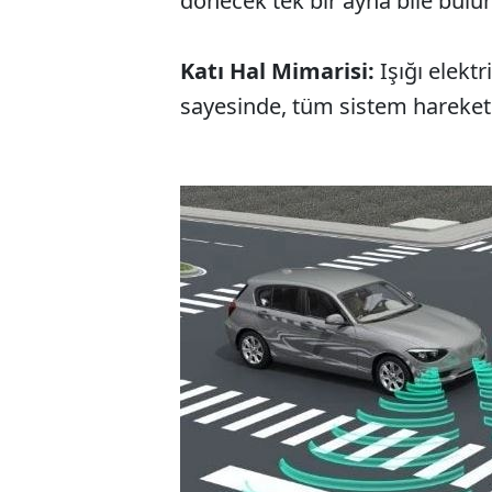
dönecek tek bir ayna bile bul
Katı Hal Mimarisi:
Işığı elektr
sayesinde, tüm sistem hareketsiz