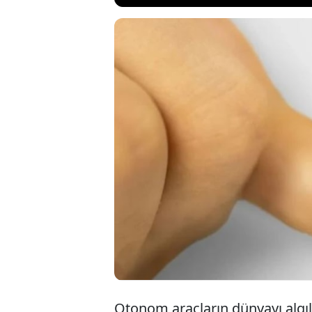
Otomobil sektö
yükselmesi de
yenilik kazanac
teknolojilerden 
Otonom araçların dünyayı algı