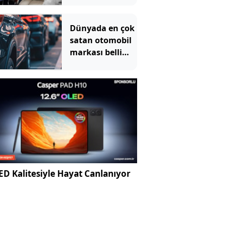
zenginlerin lüks
oyuncağı oldu
Dünyada en çok
satan otomobil
markası belli
oldu
D Kalitesiyle Hayat Canlanıyor