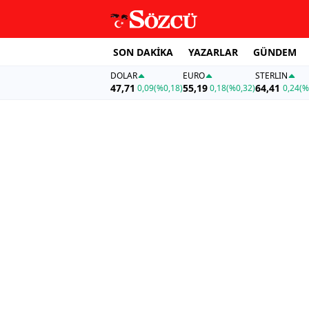
SON DAKİKA
YAZARLAR
GÜNDEM
DOLAR
EURO
STERLIN
47,71
55,19
64,41
0,09
(%0,18)
0,18
(%0,32)
0,24
(%