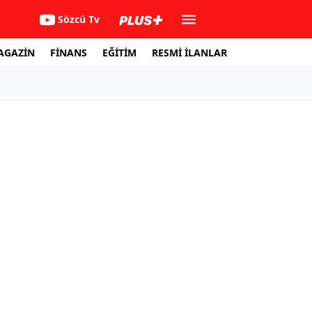
Sözcü Tv
AGAZİN
FİNANS
EĞİTİM
RESMİ İLANLAR