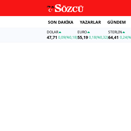
SON DAKİKA
YAZARLAR
GÜNDEM
DOLAR
EURO
STERLIN
47,71
55,19
64,41
0,09
(%0,18)
0,18
(%0,32)
0,24
(%