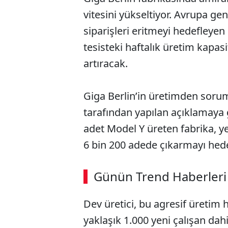
vitesini yükseltiyor. Avrupa ge
siparişleri eritmeyi hedefleyen
tesisteki haftalık üretim kapas
artıracak.
Giga Berlin’in üretimden sorum
tarafından yapılan açıklamaya 
adet Model Y üreten fabrika, ye
6 bin 200 adede çıkarmayı hede
ABERİ OKU
➜
Günün Trend Haberleri
00:02
/ 09:15
Dev üretici, bu agresif üretim
yaklaşık 1.000 yeni çalışan dah