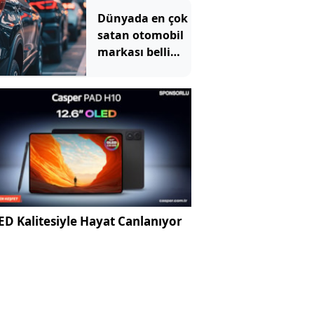
oyuncağı oldu
Dünyada en çok
satan otomobil
markası belli
oldu
D Kalitesiyle Hayat Canlanıyor