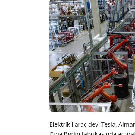
Elon Mus
Avrupa'd
konusu ü
etkileyec
Elektrikli araç devi Tesla, Alm
Giga Berlin fabrikasında amira