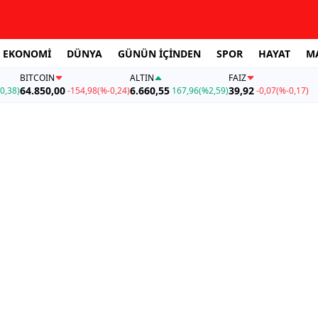
EKONOMİ
DÜNYA
GÜNÜN İÇİNDEN
SPOR
HAYAT
M
BITCOIN
ALTIN
FAİZ
64.850,00
6.660,55
39,92
0,38)
-154,98
(%-0,24)
167,96
(%2,59)
-0,07
(%-0,17)