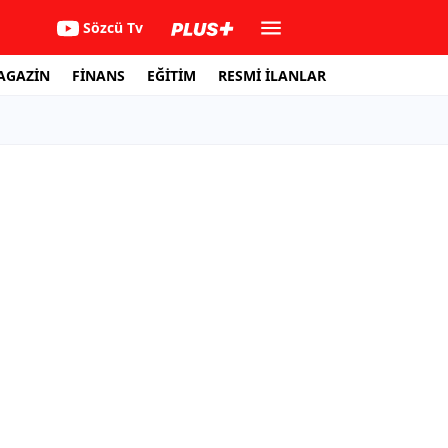
Sözcü Tv
AGAZİN
FİNANS
EĞİTİM
RESMİ İLANLAR