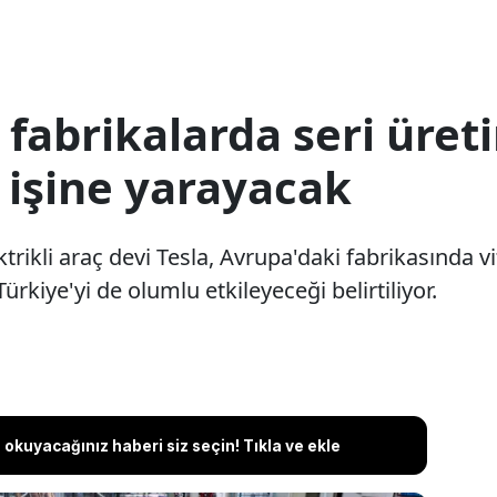
fabrikalarda seri üret
 işine yarayacak
rikli araç devi Tesla, Avrupa'daki fabrikasında vi
rkiye'yi de olumlu etkileyeceği belirtiliyor.
okuyacağınız haberi siz seçin! Tıkla ve ekle