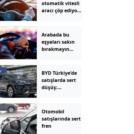
otomatik vitesli
aracı çöp ediyor:
Çoğu sürücü
yapıyor
Arabada bu
eşyaları sakın
bırakmayın
çağrısı yapıldı
BYD Türkiye'de
satışlarda sert
düşüş:
Temmuzda 17
araç sattı
Otomobil
satışlarında sert
fren