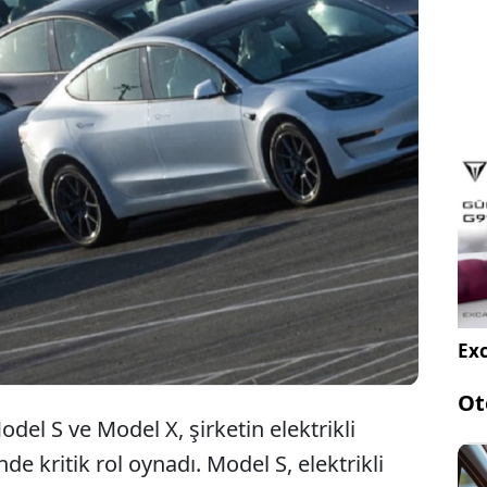
 S ve Model X üretimini sonlandırarak odağını daha
ı modeller ve otonom sürüş teknolojilerine
rketin bu kararı, elektrikli otomobil stratejisinde
min başlangıcı olarak değerlendiriliyor.
Exc
Ot
del S ve Model X, şirketin elektrikli
e kritik rol oynadı. Model S, elektrikli