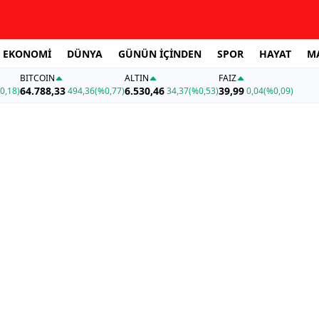
EKONOMİ
DÜNYA
GÜNÜN İÇİNDEN
SPOR
HAYAT
M
BITCOIN
ALTIN
FAİZ
64.788,33
6.530,46
39,99
0,18)
494,36
(%0,77)
34,37
(%0,53)
0,04
(%0,09)