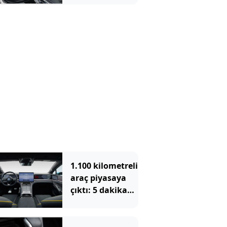
1.100 kilometreli
araç piyasaya
çıktı: 5 dakika
yüzde 70 şarj
oluyor