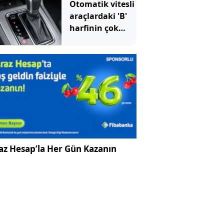
Otomatik vitesli
araçlardaki 'B'
harfinin çok
önemli bir
görevi var: Çoğu
sürücü bilmiyor
az Hesap’la Her Gün Kazanın