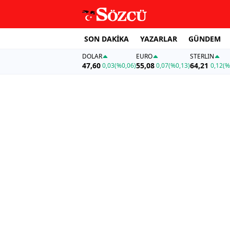
SON DAKİKA
YAZARLAR
GÜNDEM
DOLAR
EURO
STERLIN
47,60
55,08
64,21
0,03
(%0,06)
0,07
(%0,13)
0,12
(%