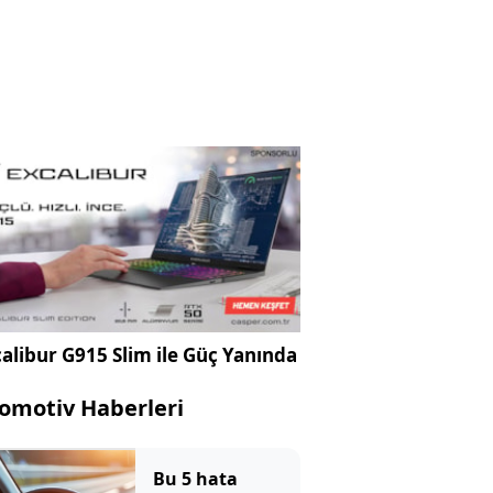
alibur G915 Slim ile Güç Yanında
omotiv Haberleri
Bu 5 hata