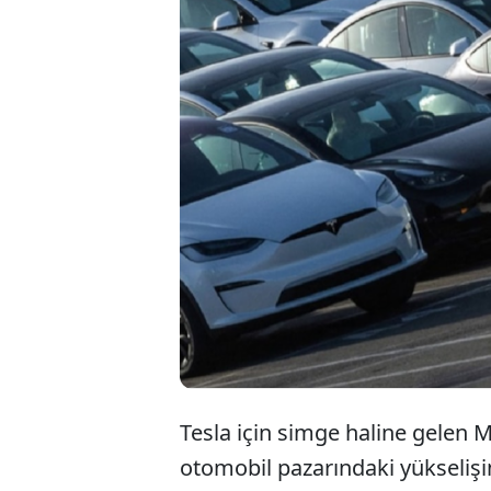
Tesla, Model
uygun fiyatl
kaydırıyor. Şi
yeni bir döne
Tesla için simge haline gelen Mo
otomobil pazarındaki yükselişind