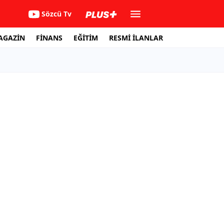
Sözcü Tv
AGAZİN
FİNANS
EĞİTİM
RESMİ İLANLAR