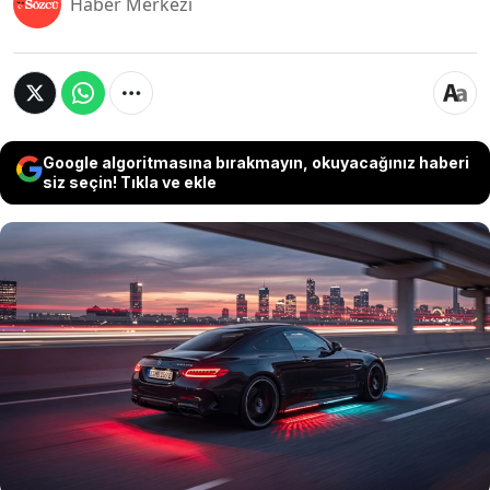
Haber Merkezi
Google algoritmasına bırakmayın, okuyacağınız haberi
siz seçin! Tıkla ve ekle
Avrupa’da artan jeopolitik gerilim ve savunma
harcamalarındaki yükseliş sonrası Mercedes-
Benz, otomotiv dışındaki alanlara yönelme sinyali
verdi. Şirket CEO’su Ola Kallenius, savunma
sanayisine girmenin ticari açıdan mantıklı olması
halinde bu alanda faaliyet gösterebileceklerini
açıkladı.