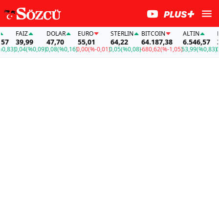
FAİZ
DOLAR
EURO
STERLIN
BITCOIN
ALTIN
FA
7
39,99
47,70
55,01
64,22
64.187,38
6.546,57
39
,83)
0,04
(%0,09)
0,08
(%0,16)
0,00
(%-0,01)
0,05
(%0,08)
-680,62
(%-1,05)
53,99
(%0,83)
0,0