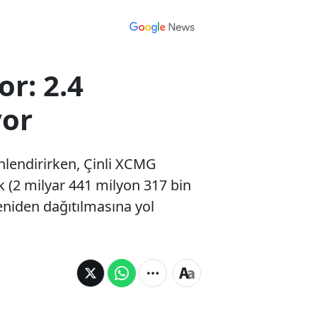
r: 2.4
yor
yönlendirirken, Çinli XCMG
k (2 milyar 441 milyon 317 bin
eniden dağıtılmasına yol