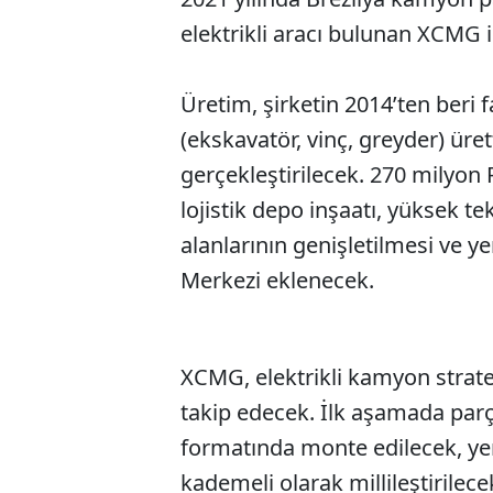
elektrikli aracı bulunan XCMG i
Üretim, şirketin 2014’ten beri f
(ekskavatör, vinç, greyder) üre
gerçekleştirilecek. 270 milyon 
lojistik depo inşaatı, yüksek tek
alanlarının genişletilmesi ve ye
Merkezi eklenecek.
XCMG, elektrikli kamyon stratej
takip edecek. İlk aşamada parç
formatında monte edilecek, yere
kademeli olarak millileştirilece