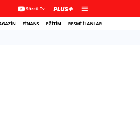
Sözcü Tv
AGAZİN
FİNANS
EĞİTİM
RESMİ İLANLAR