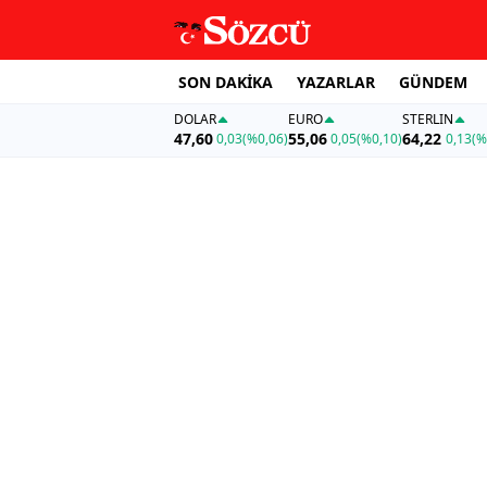
SON DAKİKA
YAZARLAR
GÜNDEM
DOLAR
EURO
STERLIN
47,60
55,06
64,22
0,03
(%0,06)
0,05
(%0,10)
0,13
(%