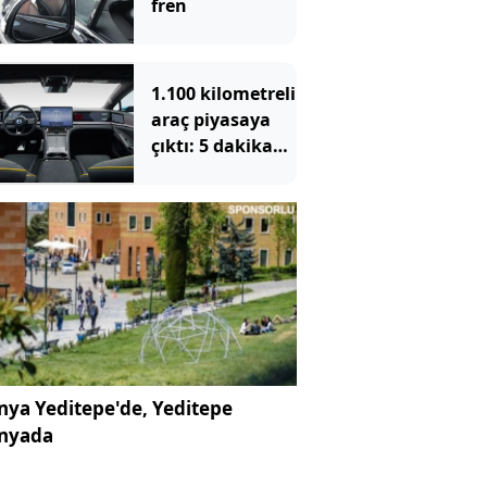
fren
1.100 kilometreli
araç piyasaya
çıktı: 5 dakika
yüzde 70 şarj
oluyor
ya Yeditepe'de, Yeditepe
nyada