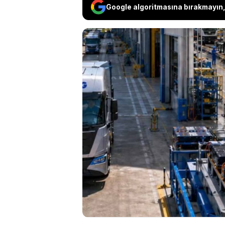
Google algoritmasına bırakmayın, 
Dizel fiyatlarındak
elektriğe yönlendi
montajına başlayac
milyon 317 bin TL)
Amerika pazarında 