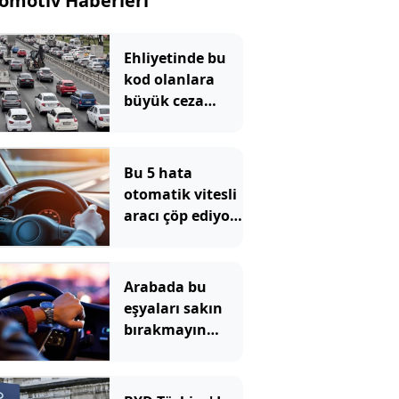
omotiv Haberleri
Ehliyetinde bu
kod olanlara
büyük ceza
kesilecek
Bu 5 hata
otomatik vitesli
aracı çöp ediyor:
Çoğu sürücü
yapıyor
Arabada bu
eşyaları sakın
bırakmayın
çağrısı yapıldı