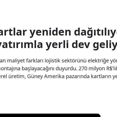
tlar yeniden dağıtılıyo
yatırımla yerli dev geli
alan maliyet farkları lojistik sektörünü elektriğe 
montajına başlayacağını duyurdu. 270 milyon R$’lı
erel üretim, Güney Amerika pazarında kartların y