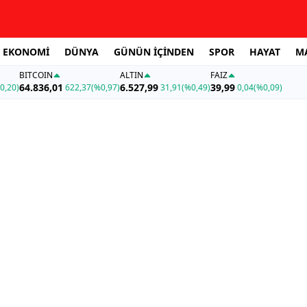
EKONOMİ
DÜNYA
GÜNÜN İÇİNDEN
SPOR
HAYAT
M
BITCOIN
ALTIN
FAİZ
64.836,01
6.527,99
39,99
0,20)
622,37
(%0,97)
31,91
(%0,49)
0,04
(%0,09)