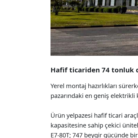
Hafif ticariden 74 tonluk 
Yerel montaj hazırlıkları sürer
pazarındaki en geniş elektrikl
Ürün yelpazesi hafif ticari ara
kapasitesine sahip çekici ünit
E7-80T; 747 beygir gücünde bi