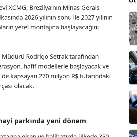
Ot
devi XCMG, Brezilya’nın Minas Gerais
kasında 2026 yılının sonu ile 2027 yılının
nların yerel montajına başlayacağını
ari Müdürü Rodrigo Setrak tarafından
erasyon, hafif modellerle başlayacak ve
i de kapsayan 270 milyon R$ tutarındaki
rçası olacak.
nayi parkında yeni dönem
azarına giren ve halihazırda ülkede 350