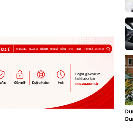
Dün
Dü