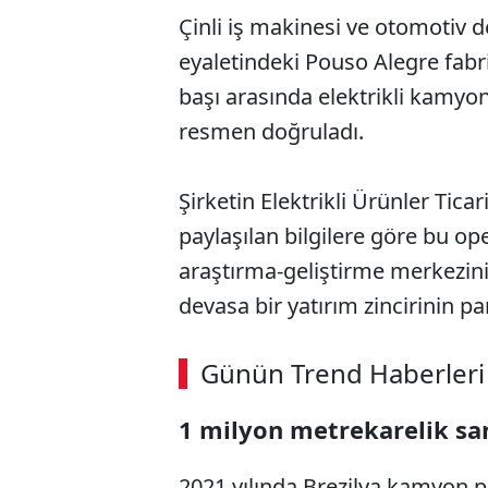
Çinli iş makinesi ve otomotiv 
eyaletindeki Pouso Alegre fabri
başı arasında elektrikli kamyo
resmen doğruladı.
Şirketin Elektrikli Ürünler Tic
paylaşılan bilgilere göre bu op
araştırma-geliştirme merkezin
devasa bir yatırım zincirinin pa
ABERİ OKU
➜
Günün Trend Haberleri
1 milyon metrekarelik sa
SÖZCÜ SON DAKİKA
2021 yılında Brezilya kamyon p