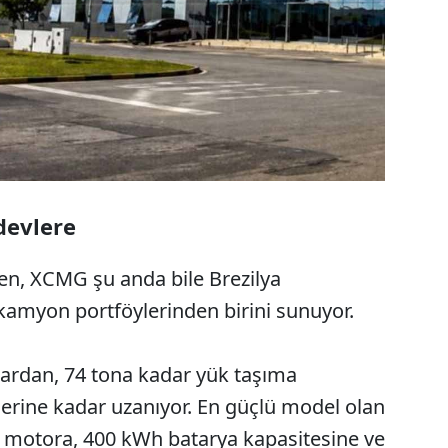
devlere
ken, XCMG şu anda bile Brezilya
i kamyon portföylerinden birini sunuyor.
çlardan, 74 tona kadar yük taşıma
elerine kadar uzanıyor. En güçlü model olan
r motora, 400 kWh batarya kapasitesine ve