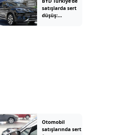
BYD Türkiye'de
satışlarda sert
düşüş:
Temmuzda 17
araç sattı
Otomobil
satışlarında sert