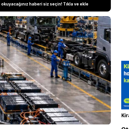
okuyacağınız haberi siz seçin! Tıkla ve ekle
i artış ve azalan maliyet farkları lojistik sektörünü
rirken, Çinli XCMG Brezilya'da elektrikli kamyon
ağını duyurdu. 270 milyon R$’lık (2 milyar 441
 yatırımla hayata geçecek yerel üretim, Güney
kartların yeniden dağıtılmasına yol açacak.
Kir