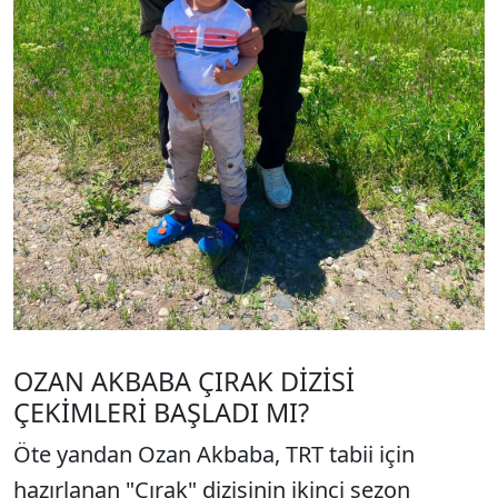
OZAN AKBABA ÇIRAK DİZİSİ
ÇEKİMLERİ BAŞLADI MI?
Öte yandan Ozan Akbaba, TRT tabii için
hazırlanan "Çırak" dizisinin ikinci sezon