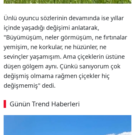
Ünlü oyuncu sözlerinin devamında ise yıllar
içinde yaşadığı değişimi anlatarak,
"Büyümüşüm, neler görmüşüm, ne fırtınalar
yemişim, ne korkular, ne hüzünler, ne
sevinçler yaşamışım. Ama çiçeklerin üstüne
düşen gölgem aynı. Çünkü sanıyorum çok
değişmiş olmama rağmen çiçekler hiç
değişmemiş" dedi.
Günün Trend Haberleri
00:02
/ 03:53
Sesi Aç