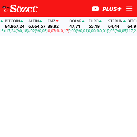
TCOIN
ALTIN
FAİZ
DOLAR
EURO
STERLIN
BITCOIN
.967,24
6.664,57
39,92
47,71
55,19
64,44
64.967,2
,24
(%0,18)
4,02
(%0,06)
-0,07
(%-0,17)
0,00
(%0,01)
0,00
(%0,01)
0,03
(%0,05)
117,24
(%0,