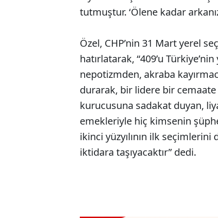
tutmuştur. ‘Ölene kadar arkanı
Özel, CHP’nin 31 Mart yerel seçi
hatırlatarak, “409’u Türkiye’nin
nepotizmden, akraba kayırmacıl
durarak, bir lidere bir cemaate
kurucusuna sadakat duyan, liya
emekleriyle hiç kimsenin şüphe
ikinci yüzyılının ilk seçimlerin
iktidara taşıyacaktır” dedi.