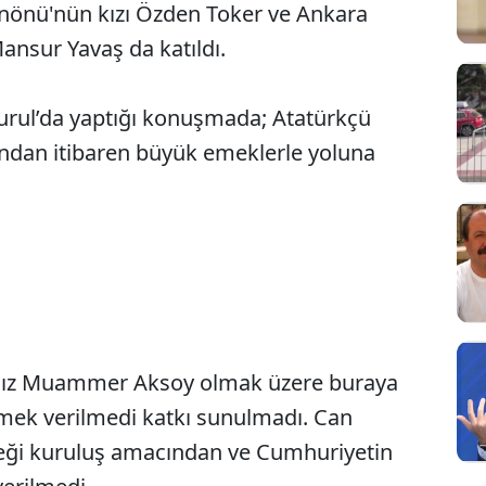
İnönü'nün kızı Özden Toker ve Ankara
nsur Yavaş da katıldı.
Kurul’da yaptığı konuşmada; Atatürkçü
ndan itibaren büyük emeklerle yoluna
mız Muammer Aksoy olmak üzere buraya
mek verilmedi katkı sunulmadı. Can
rneği kuruluş amacından ve Cumhuriyetin