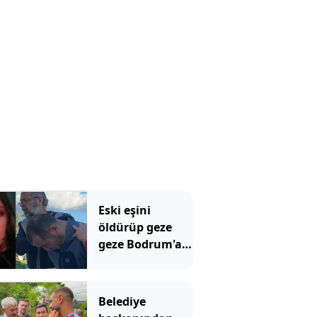
Eski eşini
öldürüp geze
geze Bodrum'a
gitmişti!
Mahkemeden
emsal olacak
Belediye
karar