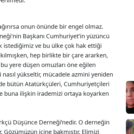
 verilmedi.
ğırırsa onun önünde bir engel olmaz.
eği'nin Başkanı Cumhuriyet’in yüzüncü
k istediğimiz ve bu ülke çok hak ettiği
kılmışken, hep birlikte bir çare ararken,
, bu yere düşen omuzları öne eğilen
eri nasıl yükseltir, mücadele azmini yeniden
de bütün Atatürkçüleri, Cumhuriyetçileri
 ve buna ilişkin irademizi ortaya koyarken
ürkçü Düşünce Derneği’nedir. O derneğin
ir. Gözümüzün içine bakmıştır. Elimizi