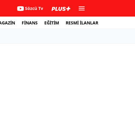
Sözcü Tv
AGAZİN
FİNANS
EĞİTİM
RESMİ İLANLAR