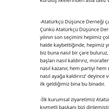
kuruluş ilkelerinden asla taviz
-Atatürkçü Düşünce Derneği ça
Çünkü Atatürkçü Düşünce Dern
yılının son seçimini hepimiz ço
halde kaybettiğinde, hepimiz yı
biz buna nasıl bir çare buluruz
başları nasıl kaldırırız, morall
nasıl kazanır, hem partiyi hem 
nasıl ayağa kaldırırız’ deyince
ilk geldiğimiz bina bu binadır.
-İlk kurumsal ziyaretimiz Atat
kıymetli başkanı bizi dinlemişt