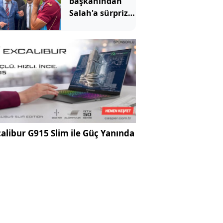
başkanından
Salah'a sürpriz
çağrı: Buradan
arsa al
alibur G915 Slim ile Güç Yanında