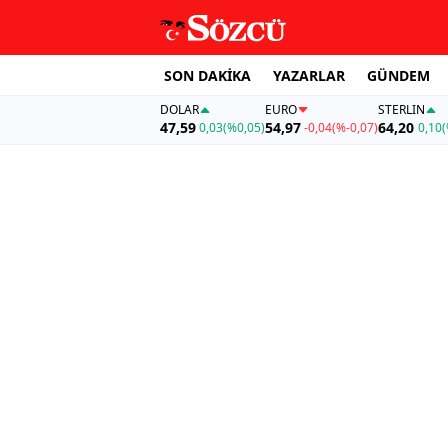
SON DAKİKA
YAZARLAR
GÜNDEM
DOLAR
EURO
STERLIN
47,59
54,97
64,20
0,03
(%0,05)
-0,04
(%-0,07)
0,10
(