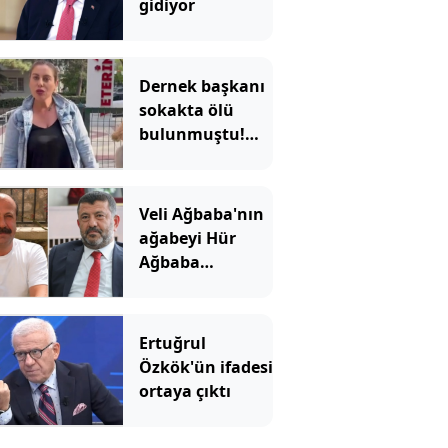
gidiyor
Dernek başkanı
sokakta ölü
bulunmuştu!
Ağabeyi ve 4 kişi
tutuklandı
Veli Ağbaba'nın
ağabeyi Hür
Ağbaba
tutuklandı
Ertuğrul
Özkök'ün ifadesi
ortaya çıktı