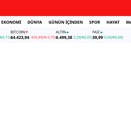
EKONOMİ
DÜNYA
GÜNÜN İÇİNDEN
SPOR
HAYAT
M
BITCOIN
ALTIN
FAİZ
64.423,94
6.499,38
39,99
%0,15)
-456,89
(%-0,70)
3,29
(%0,05)
0,04
(%0,09)