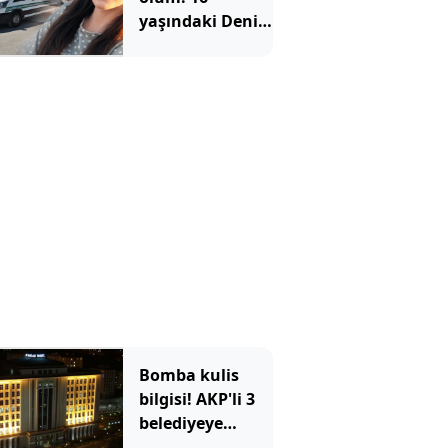
yaşındaki Deniz
balkondan
düşerek
hayatını
kaybetti
Bomba kulis
bilgisi! AKP'li 3
belediyeye
operasyon