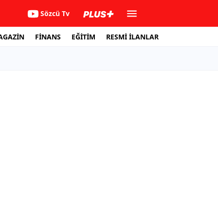
Sözcü Tv
AGAZİN
FİNANS
EĞİTİM
RESMİ İLANLAR