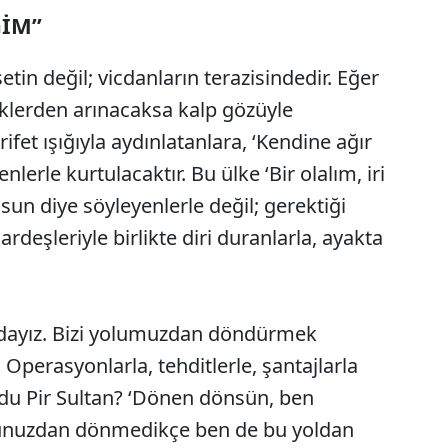
ĞİM”
asetin değil; vicdanların terazisindedir. Eğer
klerden arınacaksa kalp gözüyle
ifet ışığıyla aydınlatanlara, ‘Kendine ağır
lerle kurtulacaktır. Bu ülke ‘Bir olalım, iri
olsun diye söyleyenlerle değil; gerektiği
kardeşleriyle birlikte diri duranlarla, ayakta
ındayız. Bizi yolumuzdan döndürmek
z. Operasyonlarla, tehditlerle, şantajlarla
ordu Pir Sultan? ‘Dönen dönsün, ben
unuzdan dönmedikçe ben de bu yoldan