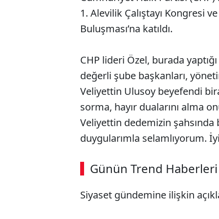
1. Alevilik Çalıştayı Kongresi v
Buluşması’na katıldı.
CHP lideri Özel, burada yaptı
değerli şube başkanları, yönet
Veliyettin Ulusoy beyefendi bir
sorma, hayır dualarını alma 
Veliyettin dedemizin şahsında 
duygularımla selamlıyorum. İyi 
ABERİ OKU
➜
Günün Trend Haberleri
Siyaset gündemine ilişkin açık
SÖZCÜ SON DAKİKA