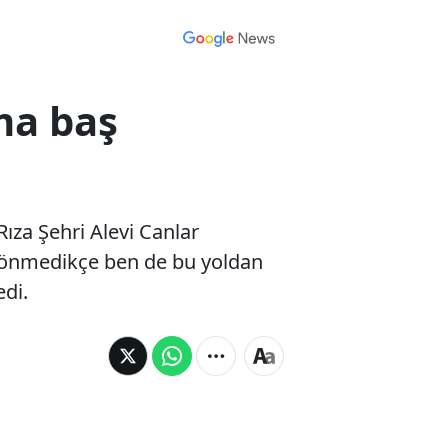
ma baş
Rıza Şehri Alevi Canlar
dönmedikçe ben de bu yoldan
di.