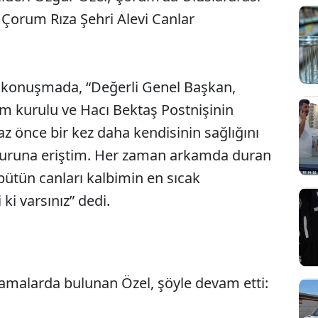
e Çorum Rıza Şehri Alevi Canlar
ğı konuşmada, “Değerli Genel Başkan,
im kurulu ve Hacı Bektaş Postnişinin
az önce bir kez daha kendisinin sağlığını
onuruna eriştim. Her zaman arkamda duran
bütün canları kalbimin en sıcak
ki varsınız” dedi.
lamalarda bulunan Özel, şöyle devam etti: