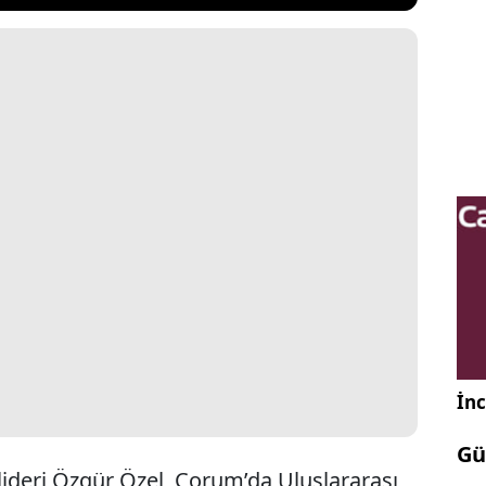
İnc
Gü
lideri Özgür Özel, Çorum’da Uluslararası