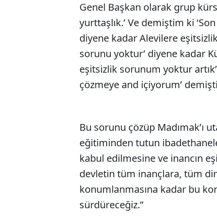
Genel Başkan olarak grup kürsü
yurttaşlık.’ Ve demiştim ki ‘Son
diyene kadar Alevilere eşitsizli
sorunu yoktur’ diyene kadar Kü
eşitsizlik sorunum yoktur artık
çözmeye and içiyorum’ demişt
Bu sorunu çözüp Madımak’ı uta
eğitiminden tutun ibadethanele
kabul edilmesine ve inancın eş
devletin tüm inançlara, tüm di
konumlanmasına kadar bu konu
sürdüreceğiz.”