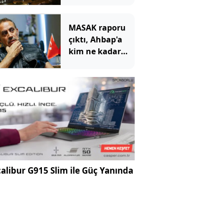
geliyor
MASAK raporu
çıktı, Ahbap'a
kim ne kadar
bağış yaptı?
Dikkat çeken
Tarkan detayı
alibur G915 Slim ile Güç Yanında