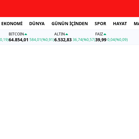
EKONOMİ
DÜNYA
GÜNÜN İÇİNDEN
SPOR
HAYAT
M
BITCOIN
ALTIN
FAİZ
64.854,01
6.532,83
39,99
0,19)
584,01
(%0,91)
36,74
(%0,57)
0,04
(%0,09)