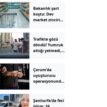
Bakanlık şart
koştu: Dev
market zinciri
onlarca şubesini
devredecek
Trafikte gözü
döndü! Yumruk
attığı yetmedi,
bir de üstüne
testereyle
kovaladı
Çorum'da
uyuşturucu
operasyonunda
yakalanan 4
zanlı tutuklandı
Şanlıurfa'da feci
ölüm: 16