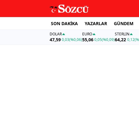
SON DAKİKA
YAZARLAR
GÜNDEM
DOLAR
EURO
STERLIN
47,59
55,06
64,22
0,03
(%0,06)
0,05
(%0,09)
0,12
(%