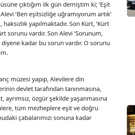
süne çıktığım ilk gün demiştim ki; ‘Eşit
 Alevi ‘Ben eşitsizliğe uğramıyorum artık’
k, haksızlık yapılmaktadır. Son Kürt, ‘Kürt
rt sorunu vardır. Son Alevi ‘Sorunum,
’ diyene kadar bu sorun vardır. O sorunu
im.
nç müzesi yapıp, Alevilere din
rinin devlet tarafından tanınmasına,
it, ayrımsız, özgür şekilde yaşanmasına
nlere, tüm mezheplere eşit ve doğru
daki çabalarımızı sonuna kadar