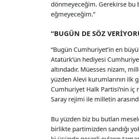
dönmeyeceğim. Gerekirse bu b
eğmeyeceğim.”
“BUGÜN DE SÖZ VERİYO
“Bugün Cumhuriyet’in en büyü
Atatürk’ün hediyesi Cumhuriyet
altındadır. Müesses nizam, mil
yüzden Alevi kurumlarının ilk g
Cumhuriyet Halk Partisi’nin iç 
Saray rejimi ile milletin arasınd
Bu yüzden biz bu butlan mesel
birlikte partimizden sandığı y
ki üçünde geçerli oyların ta