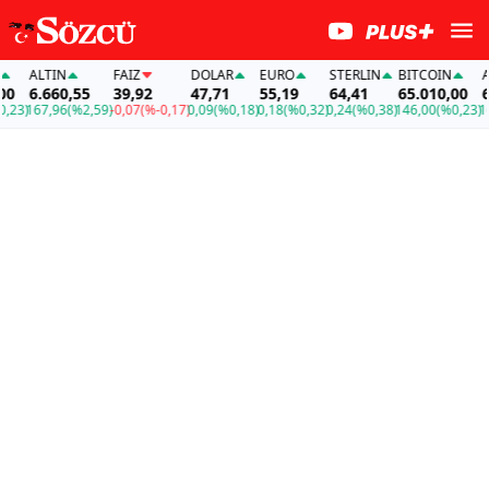
ALTIN
FAİZ
DOLAR
EURO
STERLIN
BITCOIN
ALT
6.660,55
39,92
47,71
55,19
64,41
65.010,00
6.
23)
167,96
(%2,59)
-0,07
(%-0,17)
0,09
(%0,18)
0,18
(%0,32)
0,24
(%0,38)
146,00
(%0,23)
167