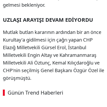
gelmesi bekleniyor.
UZLAŞI ARAYIŞI DEVAM EDİYORDU
Mutlak butlan kararının ardından bir an önce
Kurultay'a gidilmesi için çağrı yapan CHP
Elazığ Milletvekili Gürsel Erol, İstanbul
Milletvekili Engin Altay ve Kahramanmaraş
Milletvekili Ali Öztunç, Kemal Kılıçdaroğlu ve
CHP'nin seçilmiş Genel Başkanı Özgür Özel ile
görüşmüştü.
Günün Trend Haberleri
00:01
/ 08:43
Sesi Aç