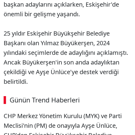
başkan adaylarını açıklarken, Eskişehir'de
önemli bir gelişme yaşandı.
25 yıldır Eskişehir Büyükşehir Belediye
Başkanı olan Yılmaz Büyükerşen, 2024
yılındaki seçimlerde de adaylığını açıklamıştı.
Ancak Büyükerşen'in son anda adaylıktan
çekildiği ve Ayşe Ünlüce'ye destek verdiği
belirtildi.
Günün Trend Haberleri
00:02
/ 08:43
CHP Merkez Yönetim Kurulu (MYK) ve Parti
Sesi Aç
Meclisi'nin (PM) de onayıyla Ayşe Ünlüce,