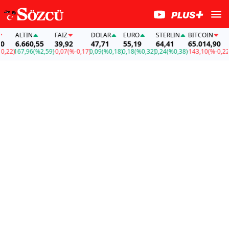
ALTIN
FAİZ
DOLAR
EURO
STERLIN
BITCOIN
AL
6.660,55
39,92
47,71
55,19
64,41
65.014,90
6.
2)
167,96
(%2,59)
-0,07
(%-0,17)
0,09
(%0,18)
0,18
(%0,32)
0,24
(%0,38)
-143,10
(%-0,22)
16