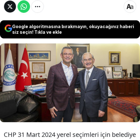
Google algoritmasına bırakmayın, okuyacağınız haberi
siz seçin! Tıkla ve ekle
CHP Genel Başkanı Özgür Özel, sosyal medya X
hesabından yaptığı paylaşımda, 31 Mart
seçimleri için Eskişehir Büyükşehir Belediye
Başkan adaylığından çekilen ve Ayşe Ünlüce'ye
destek veren mevcut belediye başkanı Yılmaz
Büyükerşen'e teşekkür etti.
CHP 31 Mart 2024 yerel seçimleri için belediye