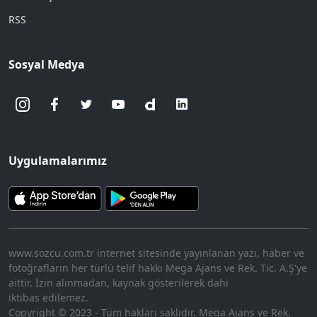
RSS
Sosyal Medya
Uygulamalarımız
www.sozcu.com.tr internet sitesinde yayınlanan yazı, haber ve
fotoğrafların her türlü telif hakkı Mega Ajans ve Rek. Tic. A.Ş'ye
aittir. İzin alınmadan, kaynak gösterilerek dahi
iktibas edilemez.
Copyright © 2023 - Tüm hakları saklıdır. Mega Ajans ve Rek.