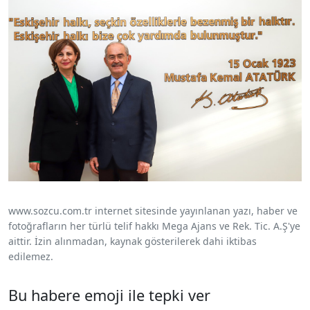
www.sozcu.com.tr internet sitesinde yayınlanan yazı, haber ve
fotoğrafların her türlü telif hakkı Mega Ajans ve Rek. Tic. A.Ş'ye
aittir. İzin alınmadan, kaynak gösterilerek dahi iktibas
edilemez.
Bu habere emoji ile tepki ver