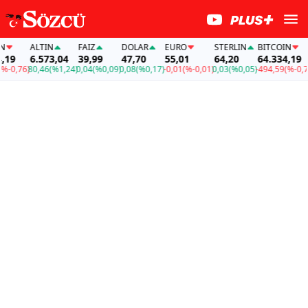
ALTIN
FAİZ
DOLAR
EURO
STERLIN
BITCOIN
9
6.573,04
39,99
47,70
55,01
64,20
64.334,19
0,76)
80,46
(%1,24)
0,04
(%0,09)
0,08
(%0,17)
-0,01
(%-0,01)
0,03
(%0,05)
-494,59
(%-0,76)
8