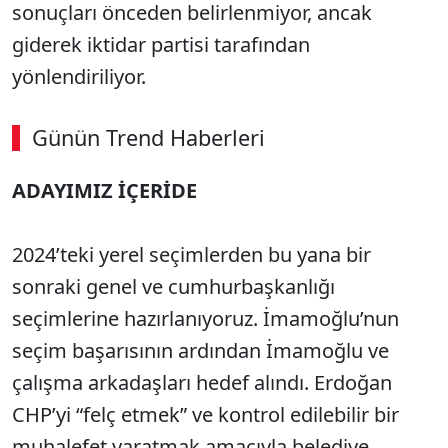
sonuçları önceden belirlenmiyor, ancak
giderek iktidar partisi tarafından
yönlendiriliyor.
Günün Trend Haberleri
00:02
/ 06:57
ADAYIMIZ İÇERİDE
Sesi Aç
2024’teki yerel seçimlerden bu yana bir
sonraki genel ve cumhurbaşkanlığı
seçimlerine hazırlanıyoruz. İmamoğlu’nun
seçim başarısının ardından İmamoğlu ve
çalışma arkadaşları hedef alındı. Erdoğan
CHP’yi “felç etmek” ve kontrol edilebilir bir
muhalefet yaratmak amacıyla belediye