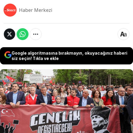
Haber Merkezi
Google algoritmasına bırakmayın, okuyacağınız haberi
siz seçin! Tıkla ve ekle
Özgür Özel, CHP Gençlik Kolları’nın düzenlediği
‘19 Mayıs Korteji’ne katıldı. Yanında, ABB Başkanı
Mansur Yavaş da vardı. Kortej, Anıtkabir’e kadar
yürüdü. Özel, gençlerin yüzde 90’ının kendini
Atatürkçü gördüğünü belirtti. “Gençlerle
yürüyeceğiz, iktidarı değiştireceğiz. Cumhuriyeti
onlara emanet edeceğiz” dedi.