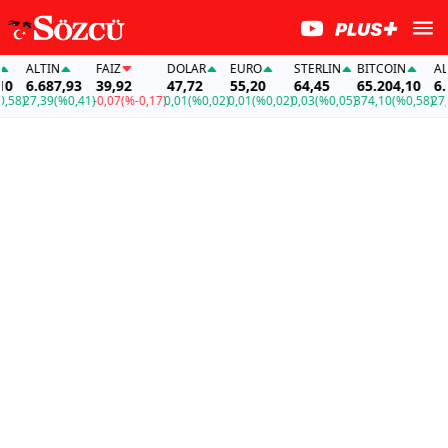
ALTIN
FAİZ
DOLAR
EURO
STERLIN
BITCOIN
ALTI
6.687,93
39,92
47,72
55,20
64,45
65.204,10
6.68
)
27,39
(%0,41)
-0,07
(%-0,17)
0,01
(%0,02)
0,01
(%0,02)
0,03
(%0,05)
374,10
(%0,58)
27,39