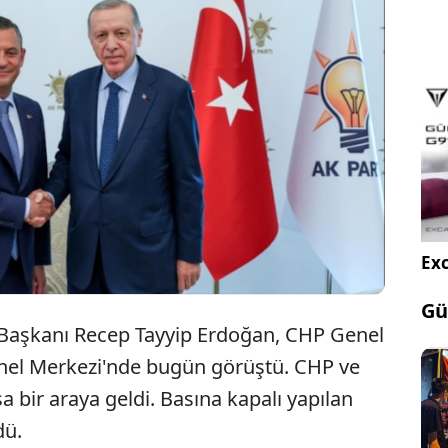
CHP Genel Başkanı Özgür Özel, Cumhurbaşkanı
Erdoğan ile görüşme sonrası ilk demeci
SÖZCÜ'ye verdi.
Exc
Gü
aşkanı Recep Tayyip Erdoğan, CHP Genel
nel Merkezi'nde bugün görüştü. CHP ve
şa bir araya geldi. Basına kapalı yapılan
dü.