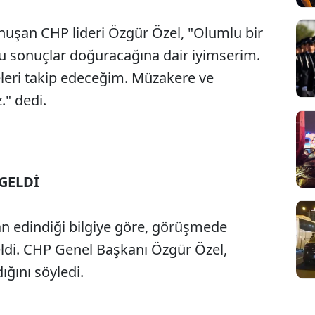
nuşan CHP lideri Özgür Özel, "Olumlu bir
u sonuçlar doğuracağına dair iyimserim.
eri takip edeceğim. Müzakere ve
." dedi.
GELDİ
 edindiği bilgiye göre, görüşmede
di. CHP Genel Başkanı Özgür Özel,
ğını söyledi.