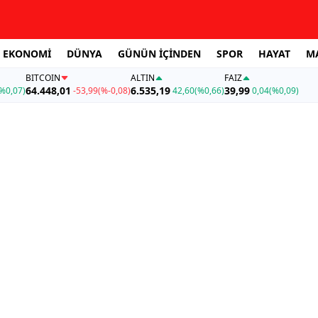
EKONOMİ
DÜNYA
GÜNÜN İÇİNDEN
SPOR
HAYAT
M
BITCOIN
ALTIN
FAİZ
64.448,01
6.535,19
39,99
%0,07)
-53,99
(%-0,08)
42,60
(%0,66)
0,04
(%0,09)