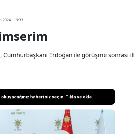
s 2024 - 19:33
yimserim
, Cumhurbaşkanı Erdoğan ile görüşme sonrası il
okuyacağınız haberi siz seçin! Tıkla ve ekle