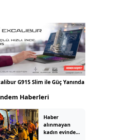
alibur G915 Slim ile Güç Yanında
ndem Haberleri
Haber
alınmayan
kadın evinde
çöp yığınlarının