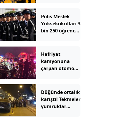
arasında
bulundu
Polis Meslek
Yüksekokulları 3
bin 250 öğrenci
alacak! İşte
aranan şartlar
Hafriyat
kamyonuna
çarpan otomobil
hurdaya döndü
Düğünde ortalık
karıştı! Tekmeler
yumruklar
havada uçuştu