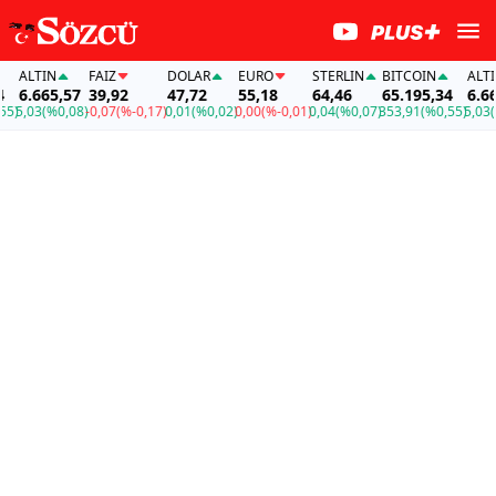
ALTIN
FAİZ
DOLAR
EURO
STERLIN
BITCOIN
ALTIN
6.665,57
39,92
47,72
55,18
64,46
65.195,34
6.665
)
5,03
(%0,08)
-0,07
(%-0,17)
0,01
(%0,02)
0,00
(%-0,01)
0,04
(%0,07)
353,91
(%0,55)
5,03
(%0