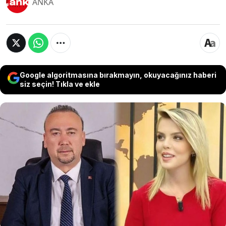
ANKA
Google algoritmasına bırakmayın, okuyacağınız haberi
siz seçin! Tıkla ve ekle
Eski CHP PM üyesi Avukat Gamze Pamuk,
tutuklu Özkan Yalım’ın etkin pişmanlık
kapsamında verdiği ifadelerde kendisiyle ilgili
iddiaların tutanağa geçirilmesine tepki gösterdi.
Pamuk, ilgili savcı hakkında soruşturma
başlatılması için HSK’ye şikayette bulunduğunu
açıkladı