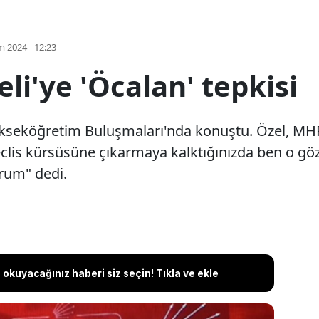
m 2024 - 12:23
li'ye 'Öcalan' tepkisi
kseköğretim Buluşmaları'nda konuştu. Özel, MHP 
Meclis kürsüsüne çıkarmaya kalktığınızda ben o g
rum" dedi.
okuyacağınız haberi siz seçin! Tıkla ve ekle