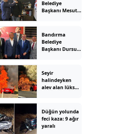
Belediye
Başkanı Mesut
Günay Yeni
Parti'ye geçti
Bandırma
Belediye
Başkanı Dursun
Mirza Yeni
Parti'ye katıldı
Seyir
halindeyken
alev alan lüks
otomobil
kullanılmaz
hale geldi
Düğün yolunda
feci kaza: 9 ağır
yaralı