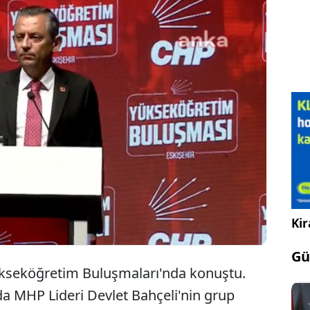
gür Özel, CHP Yükseköğretim Buluşmaları'nda
MHP Lideri Devlet Bahçeli'ye "Birini getirip de apar
ürsüsüne çıkarmaya kalktığınızda ben o gözlerin
 Devlet Bahçeli nasıl bakacak bilemiyorum" dedi.
Kir
Gü
ükseköğretim Buluşmaları'nda konuştu.
a MHP Lideri Devlet Bahçeli'nin grup