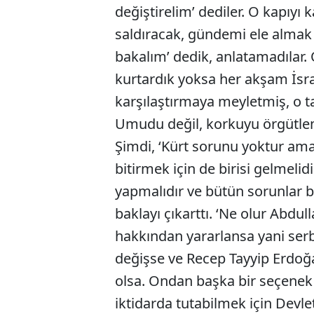
değiştirelim’ dediler. O kapıyı k
saldıracak, gündemi ele almak i
bakalım’ dedik, anlatamadılar.
kurtardık yoksa her akşam İsrail
karşılaştırmaya meyletmiş, o t
Umudu değil, korkuyu örgütlem
Şimdi, ‘Kürt sorunu yoktur ama
bitirmek için de birisi gelmeli
yapmalıdır ve bütün sorunlar bi
baklayı çıkarttı. ‘Ne olur Abdu
hakkından yararlansa yani ser
değişse ve Recep Tayyip Erdo
olsa. Ondan başka bir seçenek 
iktidarda tutabilmek için Devle