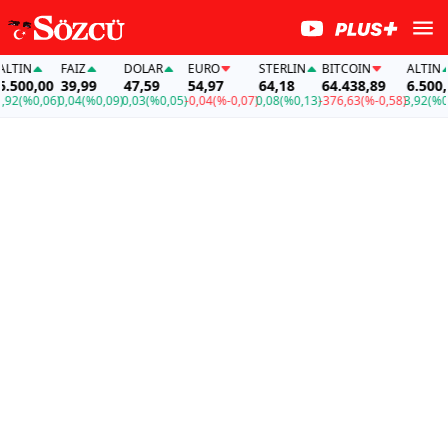
IN
FAİZ
DOLAR
EURO
STERLIN
BITCOIN
ALTIN
00,00
39,99
47,59
54,97
64,18
64.438,89
6.500,00
2
(%0,06)
0,04
(%0,09)
0,03
(%0,05)
-0,04
(%-0,07)
0,08
(%0,13)
-376,63
(%-0,58)
3,92
(%0,06