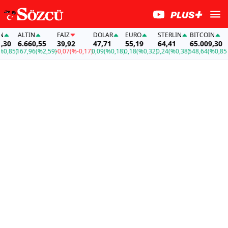
ALTIN
FAİZ
DOLAR
EURO
STERLIN
BITCOIN
A
0
6.660,55
39,92
47,71
55,19
64,41
65.009,30
6
,85)
167,96
(%2,59)
-0,07
(%-0,17)
0,09
(%0,18)
0,18
(%0,32)
0,24
(%0,38)
548,64
(%0,85)
16