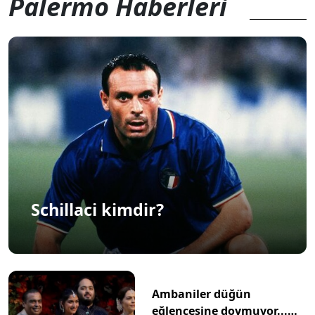
Palermo Haberleri
Schillaci kimdir?
Ambaniler düğün
eğlencesine doymuyor...