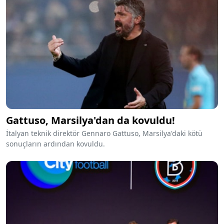
Gattuso, Marsilya'dan da kovuldu!
İtalyan teknik direktör Gennaro Gattuso, Marsilya'daki kötü
sonuçların ardından kovuldu.