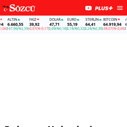
ALTIN
FAİZ
DOLAR
EURO
STERLIN
BITCOIN
ALT
6.660,55
39,92
47,71
55,19
64,41
64.919,94
6.6
6)
167,96
(%2,59)
-0,07
(%-0,17)
0,09
(%0,18)
0,18
(%0,32)
0,24
(%0,38)
-38,07
(%-0,06)
167