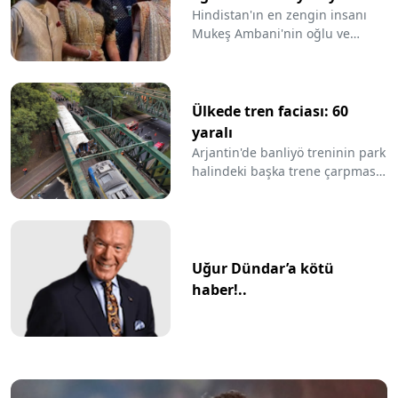
Şimdi de jet sosyeteyi
Hindistan'ın en zengin insanı
Mukeş Ambani'nin oğlu ve
Avrupa turuna çıkarıyorlar
müstakbel gelininin düğün
öncesi eğlencesi hız kesmiyor.
"Ön eğlence böyleyse düğün
nasıl olacak?" sorusunu akıllara
Ülkede tren faciası: 60
getiren kutlamalarda Avrupa'ya
yaralı
lüks gemi yolculuğu
Arjantin'de banliyö treninin park
düzenleyecek aile, turun
halindeki başka trene çarpması
temasını da "Hiçbir şey
sonucu 60 kişi yaralandı.
yapmamanın güzelliği" olarak
belirledi.
Uğur Dündar’a kötü
haber!..