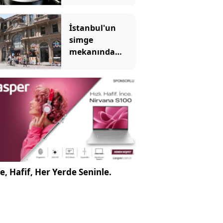
doğru olup
olmadığı
İstanbul'un
soruldu, hepsi
simge
aynı şeyi söyledi
mekanında
tartışma
yaratan
görüntü
e, Hafif, Her Yerde Seninle.