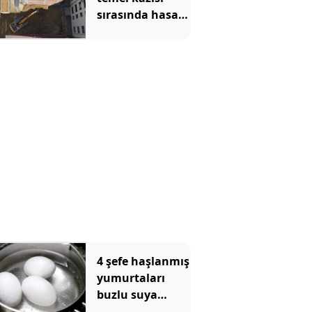
sırasında hasar
gören 2 bina
tahliye edildi
4 şefe haşlanmış
yumurtaları
buzlu suya
batırmanın