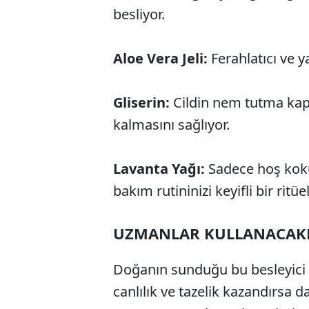
besliyor.
Aloe Vera Jeli:
Ferahlatıcı ve yat
Gliserin:
Cildin nem tutma kapa
kalmasını sağlıyor.
Lavanta Yağı:
Sadece hoş kokus
bakım rutininizi keyifli bir ritü
UZMANLAR KULLANACAKL
Doğanın sunduğu bu besleyici iç
canlılık ve tazelik kazandırsa 