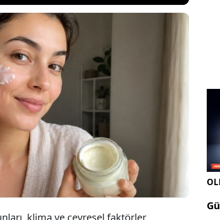
tlerden alınan cilt kremleri beklediğimiz kadar
iliyor. Yüksek ücretler ödedikten sonra beklenen
ması da cabası oluyor. Ancak aynı cilt kremini hem
hem de daha ekonomik şekilde evde
niz.
OLE
Gü
nları, klima ve çevresel faktörler