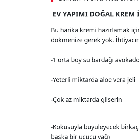
EV YAPIMI DOĞAL KREM 
Bu harika kremi hazırlamak iç
dökmenize gerek yok. İhtiyacın
-1 orta boy su bardağı avokado
-Yeterli miktarda aloe vera jeli
-Çok az miktarda gliserin
-Kokusuyla büyüleyecek birkaç 
başka bir uçucu yağ)