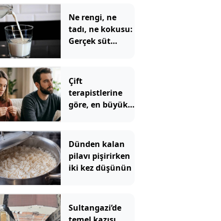
Ne rengi, ne
tadı, ne kokusu:
Gerçek süt
sadece böyle
anlaşılıyor
Çift
terapistlerine
göre, en büyük
kız çocuklarının
en sık
karşılaştığı 5
Dünden kalan
ilişki sorunu
pilavı pişirirken
iki kez düşünün
Sultangazi’de
temel kazısı