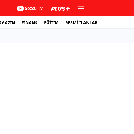
Sözcü Tv
AGAZİN
FİNANS
EĞİTİM
RESMİ İLANLAR