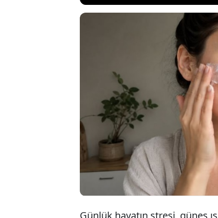
Kozmetik marke
etkili olmayab
etkiyi sağlama
daha sağlıklı 
hazırlayabilirsi
Günlük hayatın stresi, güneş ışı