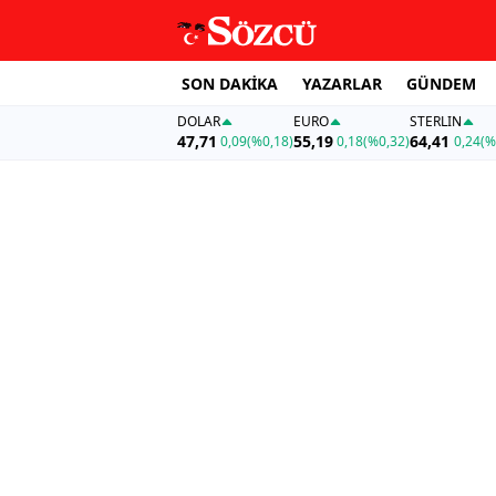
SON DAKİKA
YAZARLAR
GÜNDEM
DOLAR
EURO
STERLIN
47,71
55,19
64,41
0,09
(%0,18)
0,18
(%0,32)
0,24
(%