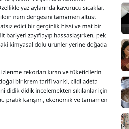
ellikle yaz aylarında kavurucu sıcaklar,
 cildin nem dengesini tamamen altüst
sız edici bir gerginlik hissi ve mat bir
t bariyeri zayıflayıp hassaslaşırken, pek
ndaki kimyasal dolu ürünler yerine doğada
lenme rekorları kıran ve tüketicilerin
oğal bir krem tarifi var ki, cildi adeta
ni didik didik incelemekten sıkılanlar için
 bu pratik karışım, ekonomik ve tamamen