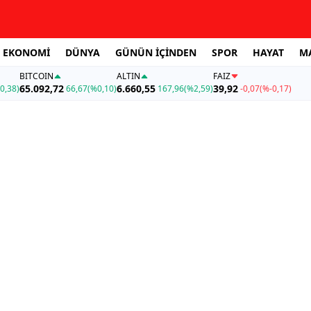
EKONOMİ
DÜNYA
GÜNÜN İÇİNDEN
SPOR
HAYAT
M
BITCOIN
ALTIN
FAİZ
65.092,72
6.660,55
39,92
0,38)
66,67
(%0,10)
167,96
(%2,59)
-0,07
(%-0,17)