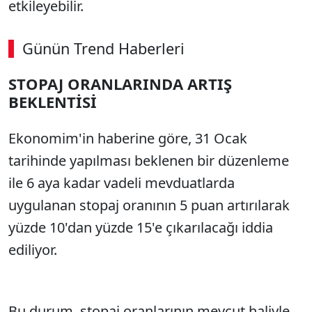
etkileyebilir.
Günün Trend Haberleri
00:02
/ 08:15
STOPAJ ORANLARINDA ARTIŞ
Sesi Aç
BEKLENTİSİ
Ekonomim'in haberine göre, 31 Ocak
tarihinde yapılması beklenen bir düzenleme
ile 6 aya kadar vadeli mevduatlarda
uygulanan stopaj oranının 5 puan artırılarak
yüzde 10'dan yüzde 15'e çıkarılacağı iddia
ediliyor.
Bu durum, stopaj oranlarının mevcut haliyle