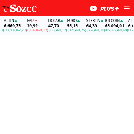
LTIN
FAİZ
DOLAR
EURO
STERLIN
BITCOIN
ALTIN
.669,75
39,92
47,70
55,15
64,39
65.094,01
6.669
77,17
(%2,73)
-0,07
(%-0,17)
0,08
(%0,17)
0,14
(%0,25)
0,22
(%0,34)
389,86
(%0,60)
177,17