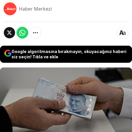
Haber Merkezi
Google algoritmasına bırakmayın, okuyacağınız haberi
siz seçin! Tıkla ve ekle
Türkiye Cumhuriyet Merkez Bankası, üst üste iki
kere Para Politikası Kurulu toplantılarında faiz
indirimine gitti. Atılan bu adımla, politika faizi
yüzde 47,5'ten yüzde 45 seviyesine çekildi. Merkez
Bankası'nın almış olduğu bu kararın ardından
bankalar, mevduat faiz oranlarını güncelledi. Tüm
bu gelişmelerle birlikte stopaj oranında artış
olacağı iddia edildi.