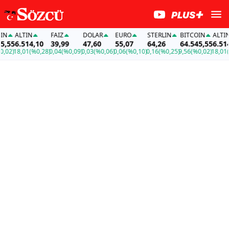
ALTIN
FAİZ
DOLAR
EURO
STERLIN
BITCOIN
ALTIN
55
6.514,10
39,99
47,60
55,07
64,26
64.545,55
6.514,
02)
18,01
(%0,28)
0,04
(%0,09)
0,03
(%0,06)
0,06
(%0,10)
0,16
(%0,25)
9,56
(%0,02)
18,01
(%0