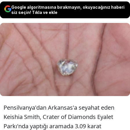
Google algoritmasına bırakmayın, okuyacağınız haberi
siz seçin! Tıkla ve ekle
Arkansas'taki Crater of Diamonds Eyalet
Parkı'nı ziyaret eden Keishia Smith, parkın
volkanik sahasında 3,09 karat ağırlığında
nadir bir beyaz elmas buldu.
Pensilvanya'dan Arkansas'a seyahat eden
Keishia Smith, Crater of Diamonds Eyalet
Parkı'nda yaptığı aramada 3.09 karat