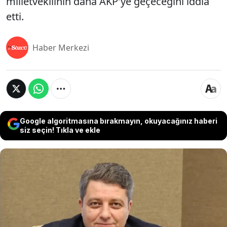
milletvekilinin daha AKP'ye geçeceğini iddia
etti.
Haber Merkezi
Google algoritmasına bırakmayın, okuyacağınız haberi
siz seçin! Tıkla ve ekle
İYİ Parti’de dikkat çeken bir istifa yaşandı. İstanbul
Milletvekili ve Kurucu İl Başkanı Ersin Beyaz,
partisinden ayrıldığını duyurdu. İstifanın ardından
Ankara kulislerini hareketlendiren bir iddia
gündeme geldi. Gazeteci Sinan Burhan, Ersin