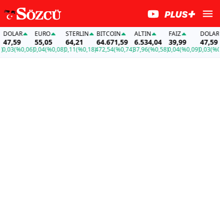
DOLAR
EURO
STERLIN
BITCOIN
ALTIN
FAİZ
DOLAR
7,59
55,05
64,21
64.671,59
6.534,04
39,99
47,59
,03
(%0,06)
0,04
(%0,08)
0,11
(%0,18)
472,54
(%0,74)
37,96
(%0,58)
0,04
(%0,09)
0,03
(%0,0