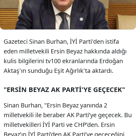
Beyaz’ın AKP’ye katılacağını öne sürdü. Burhan
ayrıca, biri İYİ Parti’den biri CHP’den olmak üzere iki
milletvekilinin daha AKP'ye geçeceğini iddia etti.
Gazeteci Sinan Burhan, İYİ Parti'den istifa
eden milletvekili Ersin Beyaz hakkında aldığı
kulis bilgilerini tv100 ekranlarında Erdoğan
Aktaş'ın sunduğu Eşit Ağırlık'ta aktardı.
"ERSİN BEYAZ AK PARTİ'YE GEÇECEK"
Sinan Burhan, "Ersin Beyaz yanında 2
milletvekili ile beraber AK Parti’ye geçecek. Bu
milletvekilleri İYİ Parti ve CHP’den. Ersin
Beyaz’ın İYİ Parti’den AK Parti’ye geçeceğini