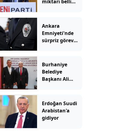
miktarı belli
oldu
Ankara
Emniyeti'nde
sürpriz görev
değişimi
Burhaniye
Belediye
Başkanı Ali
Kemal Deveciler
Yeni Parti'ye
katıldı
Erdoğan Suudi
Arabistan'a
gidiyor