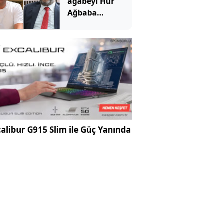
ağabeyi Hür
Ağbaba
tutuklandı
alibur G915 Slim ile Güç Yanında