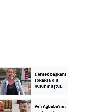
Dernek başkanı
sokakta ölü
bulunmuştu!
Ağabeyi ve 4 kişi
tutuklandı
Veli Ağbaba'nın