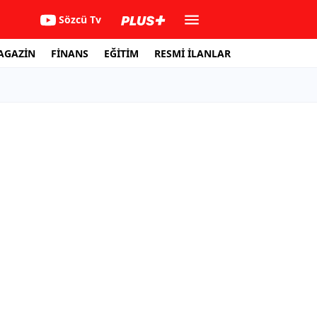
Sözcü Tv
AGAZİN
FİNANS
EĞİTİM
RESMİ İLANLAR