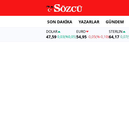
SON DAKİKA
YAZARLAR
GÜNDEM
DOLAR
EURO
STERLIN
47,59
54,95
64,17
0,03
(%0,05)
-0,05
(%-0,10)
0,07
(