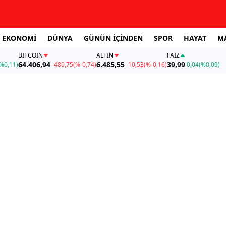
EKONOMİ
DÜNYA
GÜNÜN İÇİNDEN
SPOR
HAYAT
M
BITCOIN
ALTIN
FAİZ
64.406,94
6.485,55
39,99
%0,11)
-480,75
(%-0,74)
-10,53
(%-0,16)
0,04
(%0,09)