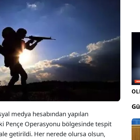
Milli Savunma Bakanlığı (MSB), Pençe Operasyonu
bölgesinde tespit edilen 3 PKK'lı teröristin etkisiz
hale getirildiğini duyurdu.
OLE
Gü
osyal medya hesabından yapılan
eki Pençe Operasyonu bölgesinde tespit
hale getirildi. Her nerede olursa olsun,